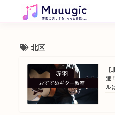
北区
【
選
ル