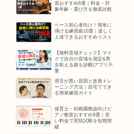
室おすすめ6選｜料金・対
象年齢・選び方を徹底比較
ベース初心者向け！簡単に
弾ける練習曲10選｜楽しく
上達できるおすすめリスト
【無料音域チェック】マイ
クで自分の音域を測定&男
女歌える曲を診断|アプリ不
要
滑舌が悪い原因と改善トレ
ーニング方法｜自宅ででき
る簡単練習ガイド
保育士・幼稚園教諭向けピ
アノ教室おすすめ9選｜安
い料金で実技試験を短期突
破