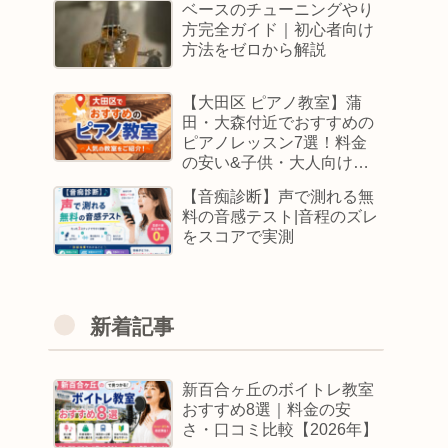
ベースのチューニングやり
方完全ガイド｜初心者向け
方法をゼロから解説
【大田区 ピアノ教室】蒲
田・大森付近でおすすめの
ピアノレッスン7選！料金
の安い&子供・大人向けス
クールはどこ
【音痴診断】声で測れる無
料の音感テスト|音程のズレ
をスコアで実測
新着記事
新百合ヶ丘のボイトレ教室
おすすめ8選｜料金の安
さ・口コミ比較【2026年】