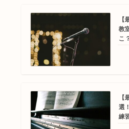
【
教
こ
【
選
練