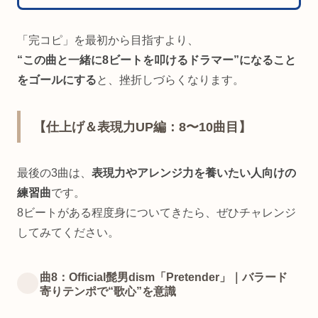
「完コピ」を最初から目指すより、
“この曲と一緒に8ビートを叩けるドラマー”になること
をゴールにする
と、挫折しづらくなります。
【仕上げ＆表現力UP編：8〜10曲目】
最後の3曲は、
表現力やアレンジ力を養いたい人向けの
練習曲
です。
8ビートがある程度身についてきたら、ぜひチャレンジ
してみてください。
曲8：Official髭男dism「Pretender」｜バラード
寄りテンポで“歌心”を意識