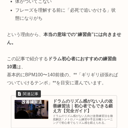
体がついてこない
フレーズを理解する前に「必死で追いかける」状
態になりがち
という理由から、
本当の意味での“練習曲”には向きませ
ん。
この記事で紹介する
ドラム初心者におすすめの練習曲
10選
は、
基本的にBPM100〜140前後の、**「ギリギリ頑張れば
ついていけるテンポ」**を目安に選んでいます。
ドラムのリズム感がない人の改
善練習法｜初心者でもできる鍛
え方【完全ガイド】
ドラムのリズム感がない人向け改善練習法を徹
底解説！メトロノーム練習や手足分離トレーニ
ングで初心者でもリズム感を鍛えられる。