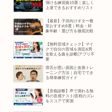
弾ける練習曲10選｜楽しく
上達できるおすすめリスト
【最新】子供向けギター教
室おすすめ6選｜料金・対
象年齢・選び方を徹底比較
【無料音域チェック】マイ
クで自分の音域を測定&男
女歌える曲を診断|アプリ不
要
滑舌が悪い原因と改善トレ
ーニング方法｜自宅ででき
る簡単練習ガイド
【音痴診断】声で測れる無
料の音感テスト|音程のズレ
をスコアで実測