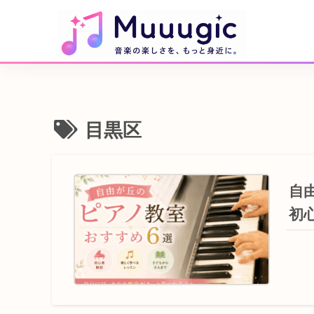
目黒区
自
初