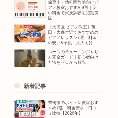
保育士・幼稚園教諭向けピ
アノ教室おすすめ9選｜安
い料金で実技試験を短期突
破
【大田区 ピアノ教室】蒲
田・大森付近でおすすめの
ピアノレッスン7選！料金
の安い&子供・大人向けス
クールはどこ
ベースのチューニングやり
方完全ガイド｜初心者向け
方法をゼロから解説
新着記事
豊橋市のボイトレ教室おす
すめ7選｜料金安さ・口コ
ミ比較【2026年】