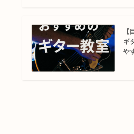
【
ギ
や