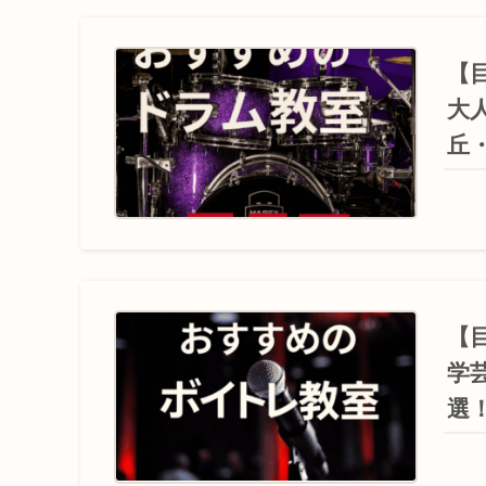
【
大
丘
【
学
選