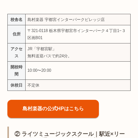
校舎名
島村楽器 宇都宮インターパークビレッジ店
〒321-0118 栃木県宇都宮市インターパーク４丁目1−３
住所
区画B01
アクセ
JR「宇都宮駅」
ス
無料送迎バスで約24分。
開校時
10:00〜20:00
間
休校日
不定休
島村楽器の公式HPはこちら
② ライツミュージックスクール｜駅近×リー