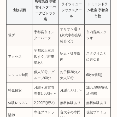
島村楽器 宇都
ライツミュー
トミヨシドラ
宮インターパ
比較項目
ジックスクー
ム教室 宇都宮
ークビレッジ
ル
市校
店
オリオン通り
宇都宮市イン
市内音楽スタ
場所
(東武宇都宮駅
ターパーク
ジオ
徒歩5分)
宇都宮上三川
駅近・徒歩圏
スタジオごと
アクセス
ICすぐ／駐車
内
に異なる
場あり
個人30分／グ
お子様30分／
レッスン時間
60分(個別)
ループ60分
大人60分
月謝＋運営管
1回5,998円(税
料金目安
月謝7,000円〜
理費1,650円〜
込)前後
体験レッスン
2,200円(税込)
無料体験あり
無料体験あり
専任プロドラ
音大卒の専門
現役プロミュ
講師