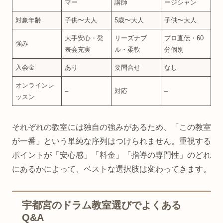
マー
講師
ージシャン
対象年齢
子供〜大人
5歳〜大人
子供〜大人
大手安心・発
リーズナブ
プロ直伝・60
強み
表会充実
ル・柔軟
分個別
入会金
あり
要問合せ
なし
オンラインレ
–
対応
–
ッスン
それぞれの教室には独自の強みがあるため、「この教室
が一番」という単純な序列はつけられません。重視する
ポイントが「安心感」「料金」「指導の専門性」のどれ
にあるかによって、ベストな選択肢は変わってきます。
宇都宮のドラム教室選びでよくある
Q&A