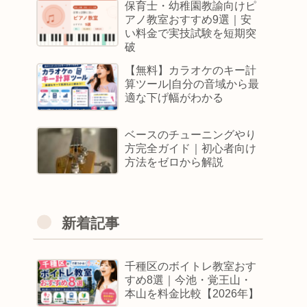
保育士・幼稚園教諭向けピ
アノ教室おすすめ9選｜安
い料金で実技試験を短期突
破
【無料】カラオケのキー計
算ツール|自分の音域から最
適な下げ幅がわかる
ベースのチューニングやり
方完全ガイド｜初心者向け
方法をゼロから解説
新着記事
千種区のボイトレ教室おす
すめ8選｜今池・覚王山・
本山を料金比較【2026年】