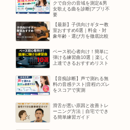
クで自分の音域を測定&男
女歌える曲を診断|アプリ不
要
【最新】子供向けギター教
室おすすめ6選｜料金・対
象年齢・選び方を徹底比較
ベース初心者向け！簡単に
弾ける練習曲10選｜楽しく
上達できるおすすめリスト
【音痴診断】声で測れる無
料の音感テスト|音程のズレ
をスコアで実測
滑舌が悪い原因と改善トレ
ーニング方法｜自宅ででき
る簡単練習ガイド