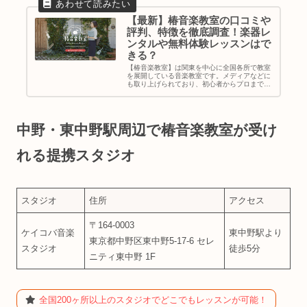
【最新】椿音楽教室の口コミや
評判、特徴を徹底調査！楽器レ
ンタルや無料体験レッスンはで
きる？
【椿音楽教室】は関東を中心に全国各所で教室
を展開している音楽教室です。メディアなどに
も取り上げられており、初心者からプロまで通
える今注目の音楽教室となっています。・「椿
音楽教室って聞いたことあるけどどんな音楽教
室なの？」・「椿音楽教室に通い...
中野・東中野駅周辺で椿音楽教室が受け
れる提携スタジオ
スタジオ
住所
アクセス
〒164-0003
ケイコバ音楽
東中野駅より
東京都中野区東中野5-17-6 セレ
スタジオ
徒歩5分
ニティ東中野 1F
全国200ヶ所以上のスタジオでどこでもレッスンが可能！