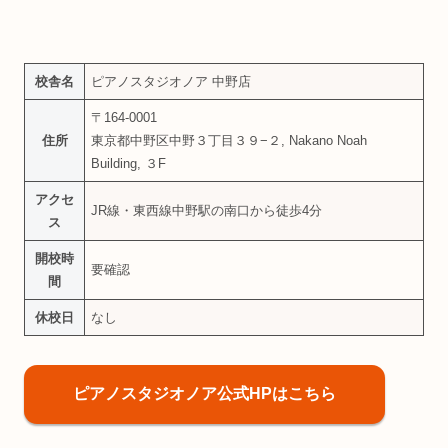
校舎名
ピアノスタジオノア 中野店
〒164-0001
住所
東京都中野区中野３丁目３９−２, Nakano Noah
Building, ３F
アクセ
JR線・東西線中野駅の南口から徒歩4分
ス
開校時
要確認
間
休校日
なし
ピアノスタジオノア公式HPはこちら