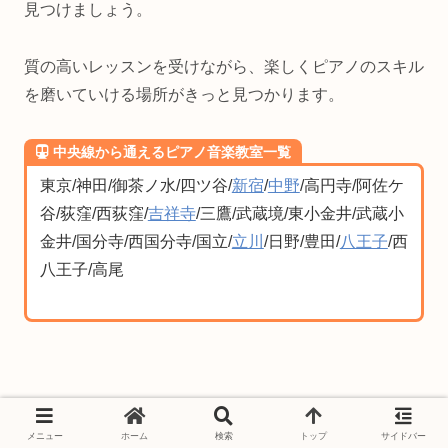
見つけましょう。
質の高いレッスンを受けながら、楽しくピアノのスキル
を磨いていける場所がきっと見つかります。
中央線から通えるピアノ音楽教室一覧
東京/神田/御茶ノ水/四ツ谷/
新宿
/
中野
/高円寺/阿佐ケ
谷/荻窪/西荻窪/
吉祥寺
/三鷹/武蔵境/東小金井/武蔵小
金井/国分寺/西国分寺/国立/
立川
/日野/豊田/
八王子
/西
八王子/高尾
関連記事
メニュー
ホーム
検索
トップ
サイドバー
【最新】日暮里・西日暮里のピアノ