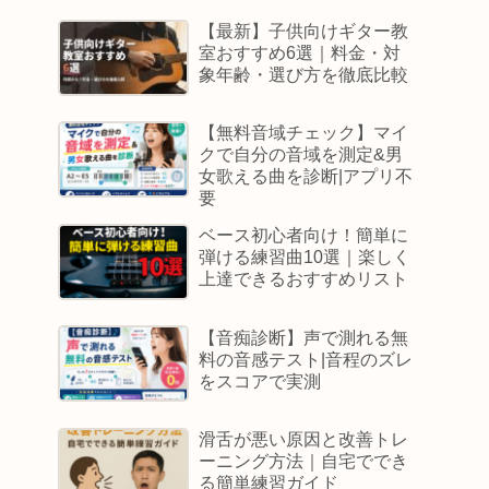
【最新】子供向けギター教
室おすすめ6選｜料金・対
象年齢・選び方を徹底比較
【無料音域チェック】マイ
クで自分の音域を測定&男
女歌える曲を診断|アプリ不
要
ベース初心者向け！簡単に
弾ける練習曲10選｜楽しく
上達できるおすすめリスト
【音痴診断】声で測れる無
料の音感テスト|音程のズレ
をスコアで実測
滑舌が悪い原因と改善トレ
ーニング方法｜自宅ででき
る簡単練習ガイド