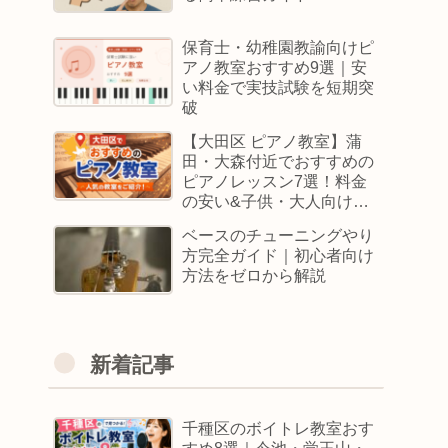
保育士・幼稚園教諭向けピ
アノ教室おすすめ9選｜安
い料金で実技試験を短期突
破
【大田区 ピアノ教室】蒲
田・大森付近でおすすめの
ピアノレッスン7選！料金
の安い&子供・大人向けス
クールはどこ
ベースのチューニングやり
方完全ガイド｜初心者向け
方法をゼロから解説
新着記事
千種区のボイトレ教室おす