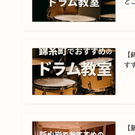
ど
【
す
【