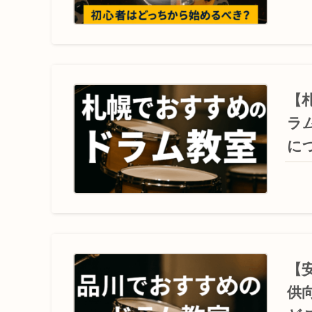
【
ラ
に
【
供