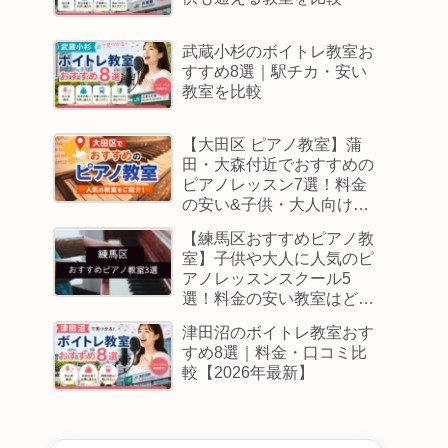
武蔵小杉のボイトレ教室お
すすめ8選｜駅チカ・安い
教室を比較
【大田区 ピアノ教室】蒲
田・大森付近でおすすめの
ピアノレッスン7選！料金
の安い&子供・大人向けス
クールはどこ
【練馬区おすすめピアノ教
室】子供や大人に人気のピ
アノレッスンスクール5
選！料金の安い教室はど
こ？
津田沼のボイトレ教室おす
すめ8選｜料金・口コミ比
較【2026年最新】