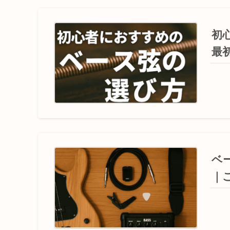
初
最
ベ
｜