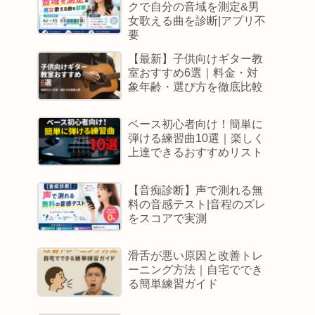
クで自分の音域を測定&男
女歌える曲を診断|アプリ不
要
【最新】子供向けギター教
室おすすめ6選｜料金・対
象年齢・選び方を徹底比較
ベース初心者向け！簡単に
弾ける練習曲10選｜楽しく
上達できるおすすめリスト
【音痴診断】声で測れる無
料の音感テスト|音程のズレ
をスコアで実測
滑舌が悪い原因と改善トレ
ーニング方法｜自宅ででき
る簡単練習ガイド