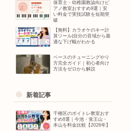
保育士・幼稚園教諭向けピ
アノ教室おすすめ9選｜安
い料金で実技試験を短期突
破
【無料】カラオケのキー計
算ツール|自分の音域から最
適な下げ幅がわかる
ベースのチューニングやり
方完全ガイド｜初心者向け
方法をゼロから解説
新着記事
千種区のボイトレ教室おす
すめ8選｜今池・覚王山・
本山を料金比較【2026年】