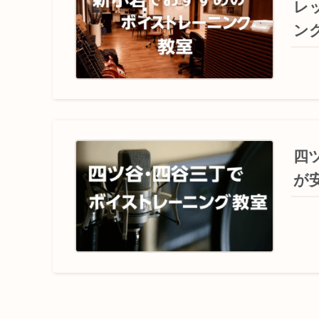
レ
ン
四
が