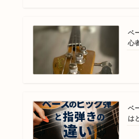
ベ
心
ベ
は