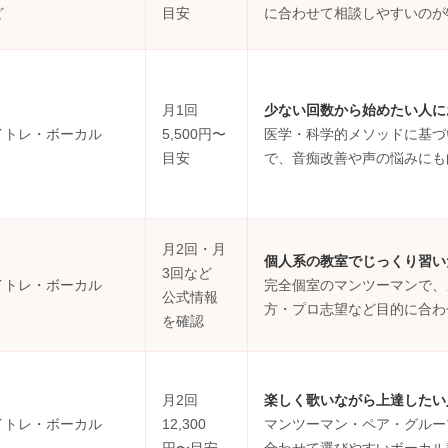
ど
目安
に合わせて相談しやすいのが
月1回
少ない回数から始めたい人に
イトレ・ボーカル
5,500円〜
医学・科学的メソッドに基づ
目安
で、音痴改善や声の悩みにも
月2回・月
個人系の教室でじっくり習い
3回など
イトレ・ボーカル
完全個室のマンツーマンで、
公式情報
方・プロ志望など目的に合わ
を確認
月2回
楽しく歌いながら上達したい
イトレ・ボーカル
12,300
マンツーマン・ペア・グルー
円〜目安
合わせて選びやすいボーカル