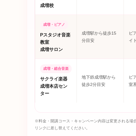
成増校
成増・ピアノ
成増駅から徒歩15
ピ
Pスタジオ音楽
分目安
イ
教室
成増サロン
成増・総合音楽
地下鉄成増駅から
ピ
サクライ楽器
徒歩2分目安
室
成増本店セン
ター
※料金・開講コース・キャンペーン内容は変更される場合
リンクに差し替えてください。