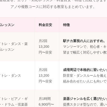
アノや複数コースに対応する教室もまとめています。
応レッスン
料金目安
特徴
月2回
駅チカ重視の人におすすめ。
イトレ・ダンス・楽
13,200
マンツーマンで、初心者・キ
系レッスン
円〜目安
望まで幅広く対応しやすい教
月2回
成増周辺で本格的に習いたい
イトレ・ダンス
13,200
防音室・ダンスルームを備え
円〜目安
組み合わせたい人にも向いて
イトレ・ピアノ・ギ
月1時間
楽器ジャンルを広く選びたい
ー・ドラム・弦楽器
6,900円〜
提携スタジオ型なので、通い