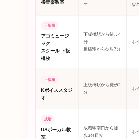
椿音楽教室
オ
な
下板橋
下板橋駅から徒歩4
アコミュージ
分
ボ
ック
板橋駅から徒歩7分
スクール 下板
橋校
上板橋
上板橋駅から徒歩2
ボ
Kボイススタジ
分
オ
成増
成増駅南口から徒
USボーカル教
ボ
歩3分目安
室