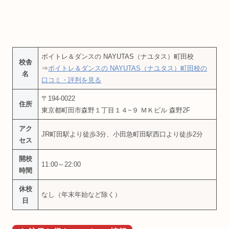
ボイトレ＆ダンスの NAYUTAS（ナユタス）町田校
校舎
⇒
ボイトレ＆ダンスの NAYUTAS（ナユタス）町田校の
名
口コミ・評判を見る
〒194-0022
住所
東京都町田市森野１丁目１４−９ ＭＫビル 森野2F
アク
JR町田駅より徒歩3分、小田急町田駅西口より徒歩2分
セス
開校
11:00～22:00
時間
休校
なし（年末年始など除く）
日