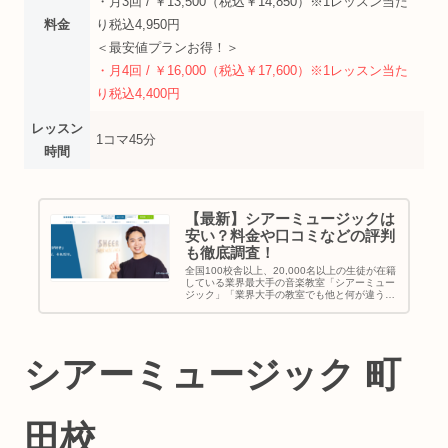
・月3回 / ￥13,500（税込￥14,850）※1レッスン当た
料金
り税込4,950円
＜最安値プランお得！＞
・月4回 / ￥16,000（税込￥17,600）※1レッスン当た
り税込4,400円
レッスン
1コマ45分
時間
【最新】シアーミュージックは
安い？料金や口コミなどの評判
も徹底調査！
全国100校舎以上、20,000名以上の生徒が在籍
している業界最大手の音楽教室「シアーミュー
ジック」「業界大手の教室でも他と何が違う
の？」「シアーミュージックに通いたいって悩
んでるけどメリットは何？」と考えている方に
シアーミュージックの特徴...
シアーミュージック 町
田校