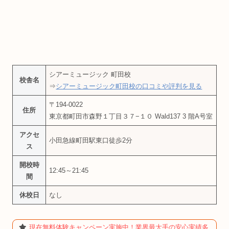
シアーミュージック 町田校
校舎名
⇒
シアーミュージック町田校の口コミや評判を見る
〒194-0022
住所
東京都町田市森野１丁目３７−１０ Wald137 3 階A号室
アクセ
小田急線町田駅東口徒歩2分
ス
開校時
12:45～21:45
間
休校日
なし
現在無料体験キャンペーン実施中！業界最大手の安心実績多