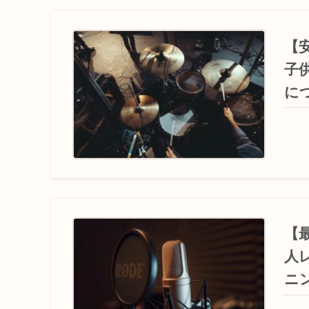
【
子
に
【
人
ニ