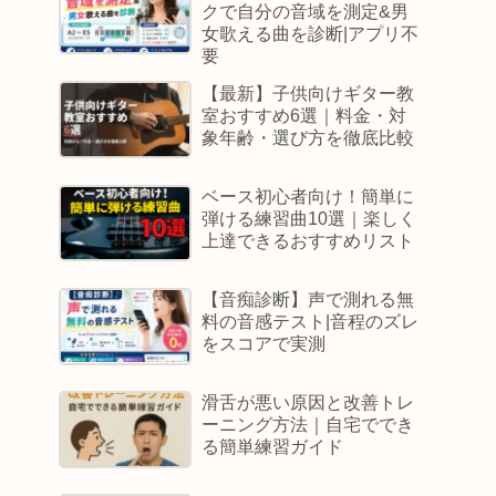
クで自分の音域を測定&男
女歌える曲を診断|アプリ不
要
【最新】子供向けギター教
室おすすめ6選｜料金・対
象年齢・選び方を徹底比較
ベース初心者向け！簡単に
弾ける練習曲10選｜楽しく
上達できるおすすめリスト
【音痴診断】声で測れる無
料の音感テスト|音程のズレ
をスコアで実測
滑舌が悪い原因と改善トレ
ーニング方法｜自宅ででき
る簡単練習ガイド