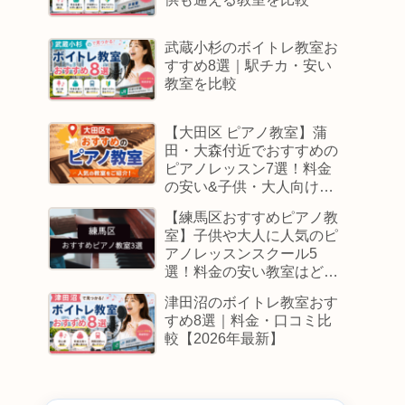
武蔵小杉のボイトレ教室お
すすめ8選｜駅チカ・安い
教室を比較
【大田区 ピアノ教室】蒲
田・大森付近でおすすめの
ピアノレッスン7選！料金
の安い&子供・大人向けス
クールはどこ
【練馬区おすすめピアノ教
室】子供や大人に人気のピ
アノレッスンスクール5
選！料金の安い教室はど
こ？
津田沼のボイトレ教室おす
すめ8選｜料金・口コミ比
較【2026年最新】