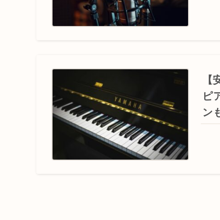
【
ピ
ン