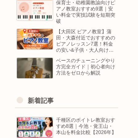
保育士・幼稚園教諭向けピ
アノ教室おすすめ9選｜安
い料金で実技試験を短期突
破
【大田区 ピアノ教室】蒲
田・大森付近でおすすめの
ピアノレッスン7選！料金
の安い&子供・大人向けス
クールはどこ
ベースのチューニングやり
方完全ガイド｜初心者向け
方法をゼロから解説
新着記事
千種区のボイトレ教室おす
すめ8選｜今池・覚王山・
本山を料金比較【2026年】