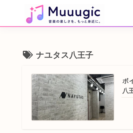
ナユタス八王子
ボ
八