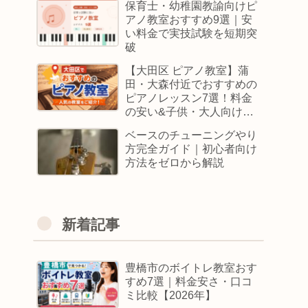
保育士・幼稚園教諭向けピ
アノ教室おすすめ9選｜安
い料金で実技試験を短期突
破
【大田区 ピアノ教室】蒲
田・大森付近でおすすめの
ピアノレッスン7選！料金
の安い&子供・大人向けス
クールはどこ
ベースのチューニングやり
方完全ガイド｜初心者向け
方法をゼロから解説
新着記事
豊橋市のボイトレ教室おす
すめ7選｜料金安さ・口コ
ミ比較【2026年】