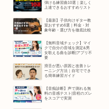
弾ける練習曲10選｜楽しく
上達できるおすすめリスト
【最新】子供向けギター教
室おすすめ6選｜料金・対
象年齢・選び方を徹底比較
【無料音域チェック】マイ
クで自分の音域を測定&男
女歌える曲を診断|アプリ不
要
滑舌が悪い原因と改善トレ
ーニング方法｜自宅ででき
る簡単練習ガイド
【音痴診断】声で測れる無
料の音感テスト|音程のズレ
をスコアで実測