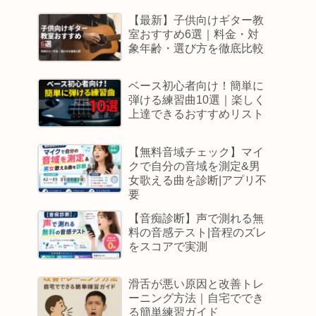
【最新】子供向けギター教
室おすすめ6選｜料金・対
象年齢・選び方を徹底比較
ベース初心者向け！簡単に
弾ける練習曲10選｜楽しく
上達できるおすすめリスト
【無料音域チェック】マイ
クで自分の音域を測定&男
女歌える曲を診断|アプリ不
要
【音痴診断】声で測れる無
料の音感テスト|音程のズレ
をスコアで実測
滑舌が悪い原因と改善トレ
ーニング方法｜自宅ででき
る簡単練習ガイド