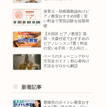
保育士・幼稚園教諭向けピ
アノ教室おすすめ9選｜安
い料金で実技試験を短期突
破
【大田区 ピアノ教室】蒲
田・大森付近でおすすめの
ピアノレッスン7選！料金
の安い&子供・大人向けス
クールはどこ
ベースのチューニングやり
方完全ガイド｜初心者向け
方法をゼロから解説
新着記事
豊橋市のボイトレ教室おす