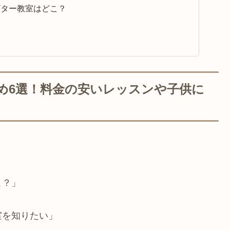
ギター教室はどこ？
め6選！料金の安いレッスンや子供に
こ？」
室を知りたい」