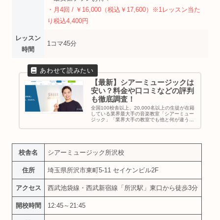
・月4回 / ￥16,000（税込￥17,600）※1レッスン当た
り税込4,400円
レッスン
1コマ45分
時間
【最新】シアーミュージックは
安い？料金や口コミなどの評判
も徹底調査！
全国100校舎以上、20,000名以上の生徒が在籍
している業界最大手の音楽教室「シアーミュー
ジック」「業界大手の教室でも他と何が違う
の？」「シアーミュージックに通いたいって悩
んでるけどメリットは何？」と考えている方に
シアーミュージックの特徴...
校舎名
シアーミュージック所沢校
住所
埼玉県所沢市東町5-11 セイケンビル2F
アクセス
西武池袋線・西武新宿線「所沢駅」東口から徒歩3分
開校時間
12:45～21:45