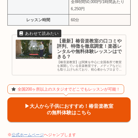
全8時間50,000円/1時間あたり
6,250円
レッスン時間
60分
【最新】椿音楽教室の口コミや
評判、特徴を徹底調査！楽器レ
ンタルや無料体験レッスンはで
きる？
【椿音楽教室】は関東を中心に全国各所で教室
を展開している音楽教室です。メディアなどに
も取り上げられており、初心者からプロまで通
える今注目の音楽教室となっています。・「椿
音楽教室って聞いたことあるけどどんな音楽教
室なの？」・「椿音楽教室に通い...
全国200ヶ所以上のスタジオでどこでもレッスンが可能！
▶︎大人から子供におすすめ！椿音楽教室
の無料体験はこちら
※
へ
公式ホームページ
ジャンプします