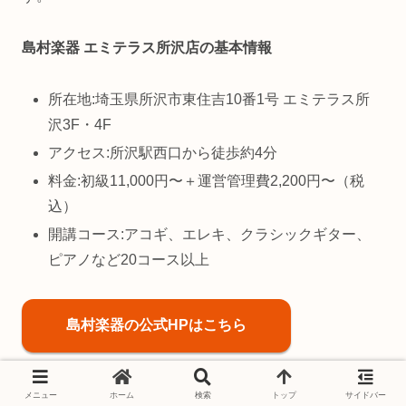
島村楽器 エミテラス所沢店の基本情報
所在地:埼玉県所沢市東住吉10番1号 エミテラス所
沢3F・4F
アクセス:所沢駅西口から徒歩約4分
料金:初級11,000円〜＋運営管理費2,200円〜（税
込）
開講コース:アコギ、エレキ、クラシックギター、
ピアノなど20コース以上
島村楽器の公式HPはこちら
メニュー
ホーム
検索
トップ
サイドバー
5. ヤマノミュージックサロン所沢｜大人の