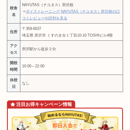
NAYUTAS（ナユタス）所沢校
校舎
⇒
ボイストレーニング NAYUTAS（ナユタス）所沢校の口
名
コミレビューや評判を見る
〒359-0037
住所
埼玉県 所沢市 くすのき台１丁目10-10 TOSHIビル4階
アク
所沢駅から徒歩２分
セス
開校
10:00～22:00
時間
休校
なし
日
注目お得
キャンペーン
情報