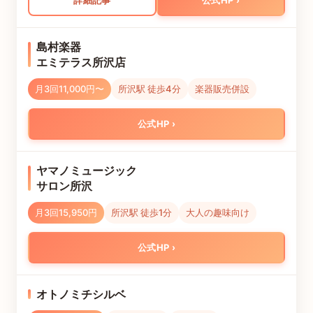
詳細記事
公式HP
島村楽器
エミテラス所沢店
月3回11,000円〜
所沢駅 徒歩4分
楽器販売併設
公式HP
ヤマノミュージック
サロン所沢
月3回15,950円
所沢駅 徒歩1分
大人の趣味向け
公式HP
オトノミチシルベ