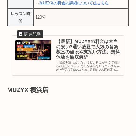
→
MUZYXの料金の詳細についてはこちら
レッスン時
120分
間
【最新】MUZYXの料金は本当
に安い?通い放題で人気の音楽
教室の値段や支払い方法、無料
体験を徹底解析
「音楽教室に通いたいけど、料金が高くて続け
られるか不安…」そんな悩みを抱えていません
か?音楽教室MUZYXは、月額9,800円(税込)か
ら通い放題という画期的な料金システムを採用
した音楽教室です。この記事では、MUZYXの
料金プラン、お得な...
MUZYX 横浜店