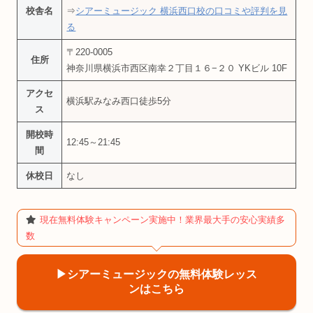
校舎名
⇒
シアーミュージック 横浜西口校の口コミや評判を見
る
〒220-0005
住所
神奈川県横浜市西区南幸２丁目１６−２０ YKビル 10F
アクセ
横浜駅みなみ西口徒歩5分
ス
開校時
12:45～21:45
間
休校日
なし
現在無料体験キャンペーン実施中！業界最大手の安心実績多
数
▶︎シアーミュージックの無料体験レッス
ンはこちら