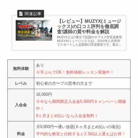
【レビュー】MUZYX(ミュージ
ックス)の口コミ評判を徹底調
査!講師の質や料金を解説
MUZYXとは?東京で話題のサブスク型音楽教室
MUZYX(ミュージックス)は、2020年に吉祥寺
でスタートした定額制の音楽教室です。最大の
特徴は「通い放題」というサブスクリプション
システム。月額9,800円から、1日2時間まで何
度でもレッス...
あり
無料体験
※手ぶらでOK！無料体験レッスン実施中！
レベル
初心者の方〜プロ思考の方まで
16,000円
※今なら期間限定入会金5,500円キャンペーン開催
入会金
中！
6ヶ月まとめ払いなら入会金無料！
月9,800円〜通い放題(６ヶ月まとめ払いの場合)
料金
平均的な教室と比較すると2.3回以上通えばお得！