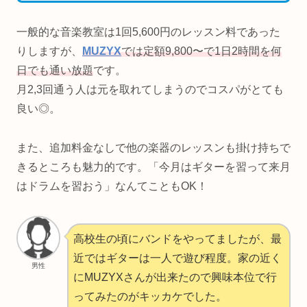
一般的な音楽教室は1回5,600円のレッスン料であった
りしますが、
MUZYX
では定額9,800〜で1日2時間を何
日でも通い放題
です。
月2,3回通う人は元を取れてしまうのでコスパがとても
良い◎。
また、追加料金なしで他の楽器のレッスンも掛け持ちで
きるところも魅力的です。「今月はギターを習って来月
はドラムを習おう」なんてこともOK！
高校生の頃にバンドをやってましたが、最
近ではギターは一人で遊び程度。家の近く
男性
にMUZYXさんが出来たので興味本位で行
ってみたのがキッカケでした。