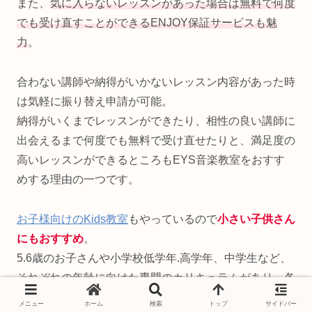
また、
気に入らないレッスンがあった場合は無料で何度
でも受け直すことができるENJOY保証サービスも魅
力
。
合わない講師や納得がいかないレッスン内容があった時
は気軽に振り替え申請が可能。
納得がいくまでレッスンができたり、相性の良い講師に
出会えるまで何度でも無料で受け直せたりと、満足度の
高いレッスンができるところもEYS音楽教室をおすす
めする理由の一つです。
お子様向けのKids教室
もやっているので
小さい子供さん
にもおすすめ
。
5.6歳のお子さんや小学校低学年.高学年、中学生など、
それぞれの年齢に向けた専門のカリキュラムがあり、各
レベルに応じたレッスンを丁寧に教えてくれるのでとて
メニュー
ホーム
検索
トップ
サイドバー