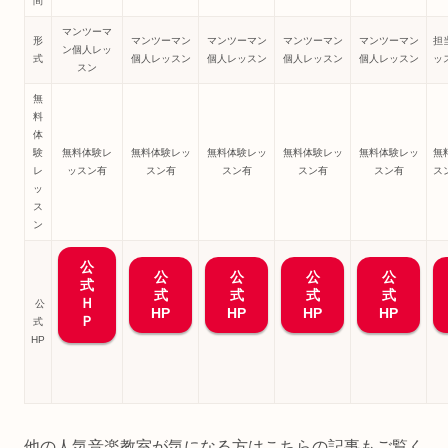
間
マンツーマ
形
マンツーマン
マンツーマン
マンツーマン
マンツーマン
担
ン個人レッ
式
個人レッスン
個人レッスン
個人レッスン
個人レッスン
ッ
スン
無
料
体
験
無料体験レ
無料体験レッ
無料体験レッ
無料体験レッ
無料体験レッ
無
レ
ッスン有
スン有
スン有
スン有
スン有
ス
ッ
ス
ン
公
公
公
公
公
式
式
式
式
式
Ｈ
公
HP
HP
HP
HP
Ｐ
式
HP
他の人気音楽教室が気になる方はこちらの記事もご覧く