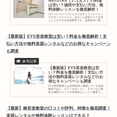
NAYUTAS（ナユタス）の料金
は安い？値段や支払い方法、無
料体験レッスンを徹底解析！
ボイトレスクールナユタスはボイストレーニン
グやダンススクール、ほかにも楽器コースを習
うことができる音楽教室です。全国各所に教室
を展開し駅チカの教室が多くアクセス面も良
好。採用率10%の音楽経験豊富な講師陣による
完全マンツーマンの個人レッスン...
【最新版】EYS音楽教室は安い？料金を徹底解析！支
払い方法や無料楽器レンタルなどのお得なキャンペーン
も調査
【最新版】EYS音楽教室は安
い？料金を徹底解析！支払い方
法や無料楽器レンタルなどのお
得なキャンペーンも調査
EYS音楽教室とは全国各所に展開している音楽
教室であり、ピアノやボイトレ、ギターなど豊
富な種類のコースが特徴的なレッスン教室で
す。合計47種類のコースが用意されており、子
供から大人まで幅広い世代の方におすすめの
EYS音楽教室。プロの演奏家や...
【最新】椿音楽教室の口コミや評判、特徴を徹底調査！
楽器レンタルや無料体験レッスンはできる？