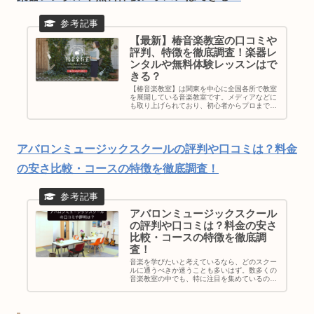
【最新】椿音楽教室の口コミや
評判、特徴を徹底調査！楽器レ
ンタルや無料体験レッスンはで
きる？
【椿音楽教室】は関東を中心に全国各所で教室
を展開している音楽教室です。メディアなどに
も取り上げられており、初心者からプロまで通
える今注目の音楽教室となっています。・「椿
音楽教室って聞いたことあるけどどんな音楽教
室なの？」・「椿音楽教室に通い...
アバロンミュージックスクールの評判や口コミは？料金
の安さ比較・コースの特徴を徹底調査！
アバロンミュージックスクール
の評判や口コミは？料金の安さ
比較・コースの特徴を徹底調
査！
音楽を学びたいと考えているなら、どのスクー
ルに通うべきか迷うことも多いはず。数多くの
音楽教室の中でも、特に注目を集めているのが
「アバロンミュージックスクール」です。豊富
なコースや個別指導、最新の設備など、魅力的
なポイントがたくさんありますが...