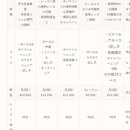
・レッスン室
・オンライン
手の音楽教
・レンタルス
・採用率5%
・
の無料レンタ
での無料体験
特
室
タジオ代無料
の講師
オ
ル可能
も実施中
徴
・各音楽ジ
・振替レッス
・19種類のボ
・
・振替制度あ
・豊富な割引
ャンル専門
ン無料
ーカルコース
身
り
キャンペーン
の講師
・ゴスペル
・アカペラ
・ボーカル
・
・ボーカル&
・話し方
・声優
・
ボイストレ
・ボイストレ
コ
・ミュージカ
・ボーカル
・音痴矯正
声
ーニング
ーニング
ー
ル
・カラオケ
・
・ボイストレ
・カラオケ
・音痴克服コ
ス
・話し方
・話し方
ル
ーニング
・ジュニア
ース
・キッズジュ
・
・演歌
・話し方
ニア
発
その他13コ
ース
料
月2回 /
月2回/
月2回/
1レッスン
月2回/
月1
金
¥10,000
¥13,200
¥11,000
¥5,500
¥13,280
レ
ッ
60
ス
45分
50分
60分
60分
55分
子
ン
分
時