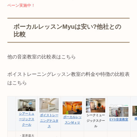
ペーン実施中！
ボーカルレッスンMyuは安い?他社との
比較
他の音楽教室の比較表はこちら
ボイストレーニングレッスン教室の料金や特徴の比較表
はこちら
シアーミュ
ボイストレー
シークミュー
ボーカルレッ
ージックス
EYS音楽教室
ニングナユタ
ジックスクー
スンＭｙＵ
クール
ス
ル
・業界最大