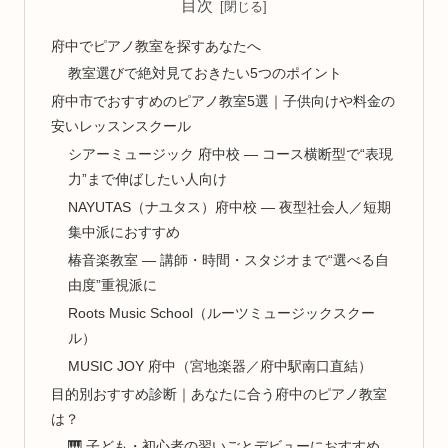
目次
府中でピアノ教室を探すあなたへ
教室選びで絶対見ておきたい5つのポイント
府中市でおすすめのピアノ教室5選｜子供向けや料金の
安いレッスンスクール
シアーミュージック 府中校 — コース横断型で“表現
力”まで伸ばしたい人向け
NAYUTAS（ナユタス）府中校 — 夜型社会人／短期
集中派におすすめ
椿音楽教室 — 講師・時間・スタジオまで“選べる自
由度”重視派に
Roots Music School（ルーツミュージックスクー
ル）
MUSIC JOY 府中（宮地楽器／府中駅南口直結）
目的別おすすめ診断｜あなたに合う府中のピアノ教室
は？
🎹 子ども・初心者の習いごとデビューにおすすめ