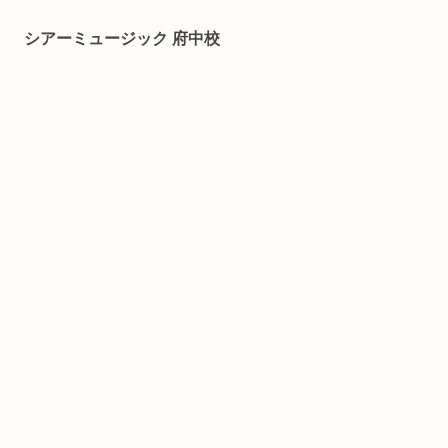
んでるけどメリットは何？」と考えている方に
シアーミュージックの特徴...
シアーミュージック 府中校