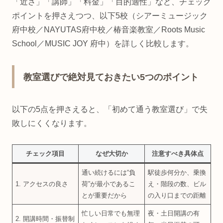
「近さ」「講師」「料金」「目的適性」など、チェック
ポイントを押さえつつ、以下5校（シアーミュージック
府中校／NAYUTAS府中校／椿音楽教室／Roots Music
School／MUSIC JOY 府中）を詳しく比較します。
教室選びで絶対見ておきたい5つのポイント
以下の5点を押さえると、「初めて通う教室選び」で失
敗しにくくなります。
チェック項目
なぜ大切か
注意すべき具体点
通い続けるには“負
駅徒歩何分か、乗換
1. アクセスの良さ
荷”が最小であるこ
え・階段の数、ビル
とが重要だから
の入り口までの距離
忙しい日常でも無理
夜・土日開講の有
2. 開講時間・振替制