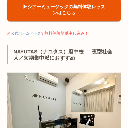
▶︎シアーミュージックの無料体験レッス
ンはこちら
※
で無料体験簡単申し込み
公式ホームページ
！
NAYUTAS（ナユタス）府中校 — 夜型社会
人／短期集中派におすすめ