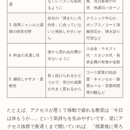
なくレッスンを組め
無、当日振替の可
度
るように
否、休講日パターン
自分の「弾きたい方
クラシック中心か、
3. 指導ジャンルと講
向性」に合っていな
ポップス／コード演
師の得意分野
いと挫折しやすいか
奏対応か、弾き語り
ら
可否など
入会金・テキスト
後から思わぬ出費が
4. 料金の見通し性
代・スタジオ代・発
出ないように
表会費の有無や金額
コース変更の自由
長く続けられるかど
5. 継続しやすさ・柔
度・キャンセル・振
うかで、学びの成果
軟性
替ルール・営業時間
が大きく変わるから
帯の幅など
たとえば、アクセスが悪くて移動で疲れる教室は「今日
は休もうか…」という気持ちを生みやすいです。逆にア
クセス抜群で夜遅くまで開いていれば、「残業後に寄ろ