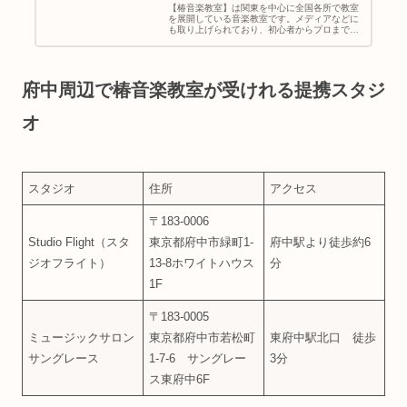
【椿音楽教室】は関東を中心に全国各所で教室
を展開している音楽教室です。メディアなどに
も取り上げられており、初心者からプロまで通
える今注目の音楽教室となっています。・「椿
音楽教室って聞いたことあるけどどんな音楽教
室なの？」・「椿音楽教室に通い...
府中周辺で椿音楽教室が受けれる提携スタジ
オ
スタジオ
住所
アクセス
〒183-0006
Studio Flight（スタ
東京都府中市緑町1-
府中駅より徒歩約6
ジオフライト）
13-8ホワイトハウス
分
1F
〒183-0005
ミュージックサロン
東京都府中市若松町
東府中駅北口 徒歩
サングレース
1-7-6 サングレー
3分
ス東府中6F