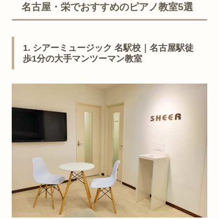
名古屋・栄でおすすめのピアノ教室5選
ヤマハミュージックアベニュー栄
4
名古屋市中区栄3-6-20 辰晃ビル3F・4F
1. シアーミュージック 名駅校｜名古屋駅徒
歩1分の大手マンツーマン教室
地下鉄栄駅16番出口 徒歩3分
カワイ音楽教室 栄センター
5
名古屋市中区錦3-15-15（カワイ名古屋2F）
地下鉄栄駅3番出口すぐ