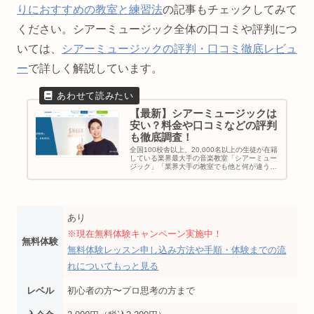
りにおすすめの教室と練習法
の記事もチェックしてみて
ください。シアーミュージック全体の口コミや評判につ
いては、
シアーミュージックの評判・口コミ徹底レビュ
ー
で詳しく解説しています。
【最新】シアーミュージックは
安い？料金や口コミなどの評判
も徹底調査！
全国100校舎以上、20,000名以上の生徒が在籍
している業界最大手の音楽教室「シアーミュー
ジック」「業界大手の教室でも他と何が違う
の？」「シアーミュージックに通いたいって悩
んでるけどメリットは何？」と考えている方に
シアーミュージックの特徴...
あり
※現在無料体験キャンペーン実施中！
無料体験
無料体験レッスン申し込み方法や手順・体験までの流
れについてもっと見る
レベル
初心者の方〜プロ思考の方まで