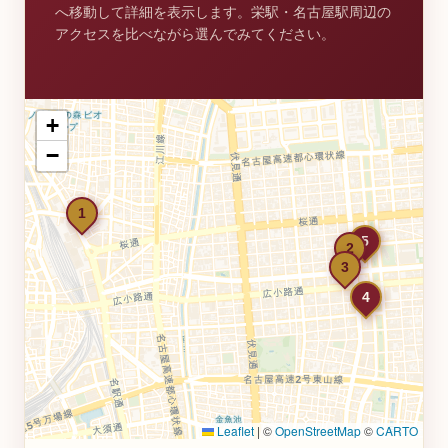
へ移動して詳細を表示します。栄駅・名古屋駅周辺の
アクセスを比べながら選んでみてください。
+
−
1
5
2
3
4
Leaflet
|
©
OpenStreetMap
©
CARTO