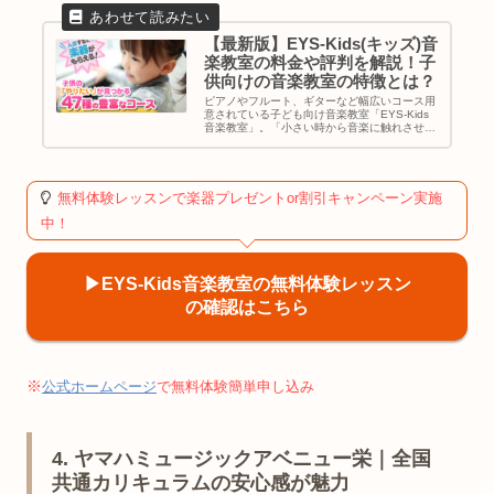
【最新版】EYS-Kids(キッズ)音
楽教室の料金や評判を解説！子
供向けの音楽教室の特徴とは？
ピアノやフルート、ギターなど幅広いコース用
意されている子ども向け音楽教室「EYS-Kids
音楽教室」。「小さい時から音楽に触れさせた
い」「自分の子供に楽器を習わせたい」「子供
に音楽を習わせたいけどまだ小さいしどこに行
けばいいか分からない」と...
無料体験レッスンで楽器プレゼントor割引キャンペーン実施
中！
▶︎EYS-Kids音楽教室の無料体験レッスン
の確認はこちら
※
公式ホームページ
で無料体験簡単申し込み
4. ヤマハミュージックアベニュー栄｜全国
共通カリキュラムの安心感が魅力