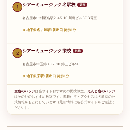
シアーミュージック 名駅校
提携
1
名古屋市中村区名駅2-45-10 川島ビル3F B号室
地下鉄名古屋駅1番出口 徒歩1分
シアーミュージック 栄校
提携
2
名古屋市中区錦3-17-10 錦三ビル9F
地下鉄栄駅1番出口 徒歩1分
金色のバッジ
は当サイトおすすめの提携教室、
えんじ色のバッジ
EYS音楽教室 栄スタジオ
はその他のおすすめ教室です。掲載住所・アクセスは各教室の公
提携
3
式情報をもとにしています（最新情報は各公式サイトをご確認く
ださい）。
名古屋市中区錦3-24-24 錦324ビル5F
地下鉄栄駅 徒歩1分／久屋大通駅 徒歩3分