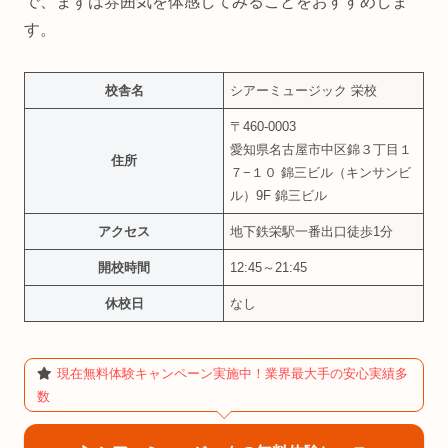
で、まずは雰囲気を体感してみることをおすすめしま
す。
校舎名
シアーミュージック 栄校
〒460-0003
愛知県名古屋市中区錦３丁目１
住所
７−１０ 錦三ビル（キンサンビ
ル）9F 錦三ビル
アクセス
地下鉄栄駅一番出口徒歩1分
開校時間
12:45～21:45
休校日
なし
現在無料体験キャンペーン実施中！業界最大手の安心実績多
数