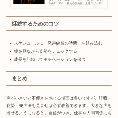
きく分けて「独学」か「ボイトレ教室に通う」
かの2つです。 費用や自由度、上達スピード、
モチベーション維持など、それぞれにメリット
とデメリットがあります。 この記事では、独学
とボイトレ教室の特徴を徹底比較し、あなたに
合った学び方を見つけるためのポイントを解説
します。
継続するためのコツ
スケジュールに「発声練習の時間」を組み込む
鏡を見ながら姿勢をチェックする
成長を記録してモチベーションを保つ
まとめ
声が小さいと不便さを感じる場面は多いですが、呼吸・
姿勢・発声法を見直せば必ず改善できます。大きな声を
出せるようになると、自信がつき、仕事や人間関係にも