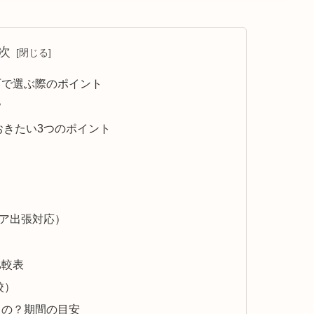
次
町で選ぶ際のポイント
？
おきたい3つのポイント
リア出張対応）
比較表
校）
るの？期間の目安