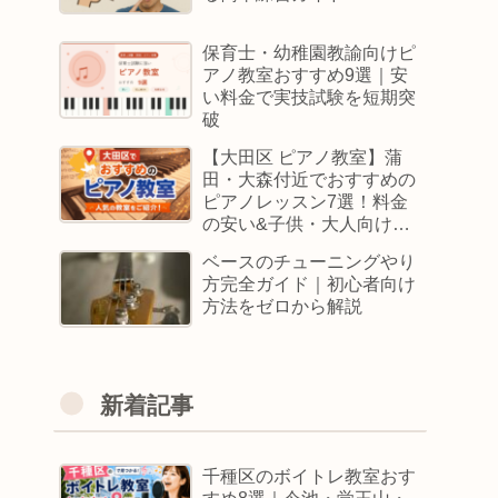
保育士・幼稚園教諭向けピ
アノ教室おすすめ9選｜安
い料金で実技試験を短期突
破
【大田区 ピアノ教室】蒲
田・大森付近でおすすめの
ピアノレッスン7選！料金
の安い&子供・大人向けス
クールはどこ
ベースのチューニングやり
方完全ガイド｜初心者向け
方法をゼロから解説
新着記事
千種区のボイトレ教室おす