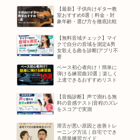
【最新】子供向けギター教
室おすすめ6選｜料金・対
象年齢・選び方を徹底比較
【無料音域チェック】マイ
クで自分の音域を測定&男
女歌える曲を診断|アプリ不
要
ベース初心者向け！簡単に
弾ける練習曲10選｜楽しく
上達できるおすすめリスト
【音痴診断】声で測れる無
料の音感テスト|音程のズレ
をスコアで実測
滑舌が悪い原因と改善トレ
ーニング方法｜自宅ででき
る簡単練習ガイド