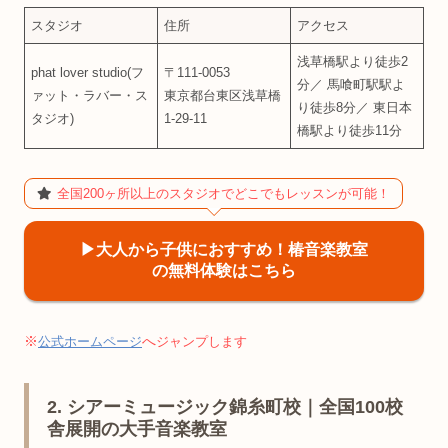
スタジオ
住所
アクセス
浅草橋駅より徒歩2
phat lover studio(フ
〒111-0053
分／ 馬喰町駅駅よ
ァット・ラバー・ス
東京都台東区浅草橋
り徒歩8分／ 東日本
タジオ)
1-29-11
橋駅より徒歩11分
全国200ヶ所以上のスタジオでどこでもレッスンが可能！
▶︎大人から子供におすすめ！椿音楽教室
の無料体験はこちら
※
へ
公式ホームページ
ジャンプします
2. シアーミュージック錦糸町校｜全国100校
舎展開の大手音楽教室