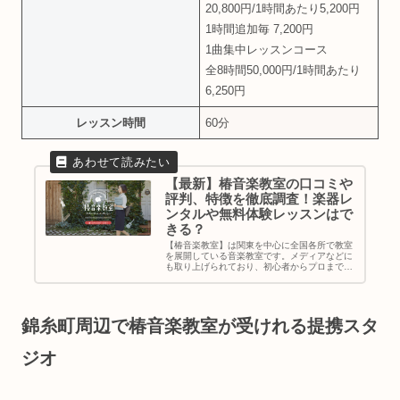
20,800円/1時間あたり5,200円
1時間追加毎 7,200円
1曲集中レッスンコース
全8時間50,000円/1時間あたり
6,250円
レッスン時間
60分
【最新】椿音楽教室の口コミや
評判、特徴を徹底調査！楽器レ
ンタルや無料体験レッスンはで
きる？
【椿音楽教室】は関東を中心に全国各所で教室
を展開している音楽教室です。メディアなどに
も取り上げられており、初心者からプロまで通
える今注目の音楽教室となっています。・「椿
音楽教室って聞いたことあるけどどんな音楽教
室なの？」・「椿音楽教室に通い...
錦糸町周辺で椿音楽教室が受けれる提携スタ
ジオ