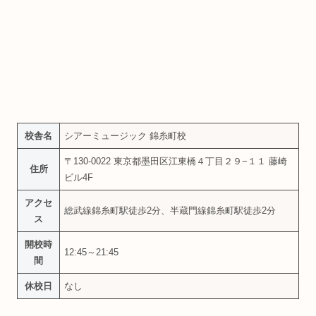
校舎名
シアーミュージック 錦糸町校
〒130-0022 東京都墨田区江東橋４丁目２９−１１ 藤崎
住所
ビル4F
アクセ
総武線錦糸町駅徒歩2分、半蔵門線錦糸町駅徒歩2分
ス
開校時
12:45～21:45
間
休校日
なし