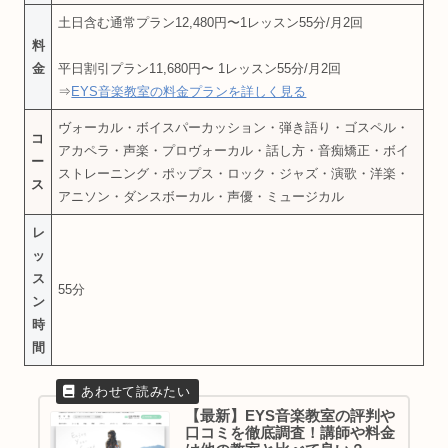
土日含む通常プラン12,480円〜1レッスン55分/月2回
料
金
平日割引プラン11,680円〜 1レッスン55分/月2回
⇒
EYS音楽教室の料金プランを詳しく見る
ヴォーカル・ボイスパーカッション・弾き語り・ゴスペル・
コ
アカペラ・声楽・プロヴォーカル・話し方・音痴矯正・ボイ
ー
ストレーニング・ポップス・ロック・ジャズ・演歌・洋楽・
ス
アニソン・ダンスボーカル・声優・ミュージカル
レ
ッ
ス
55分
ン
時
間
【最新】EYS音楽教室の評判や
口コミを徹底調査！講師や料金