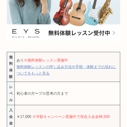
無
あり
※無料体験レッスン実施中
料
無料体験レッスンの申し込み方法や手順・体験までの流れに
体
ついてをもっと見る
験
レ
ベ
初心者の方〜プロ思考の方まで
ル
入
会
￥17,000
※半額キャンペーン実施中で現在入会金¥8,500
金