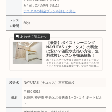
月4回：20,350円（税込）
ナユタスの料金プランを詳しく見る
レッス
50分
ン時間
【最新】ボイストレーニング
NAYUTAS（ナユタス）の料金
は安い？値段や支払い方法、無
料体験レッスンを徹底解析！
ボイトレスクールナユタスはボイストレーニン
グやダンススクール、ほかにも楽器コースを習
うことができる音楽教室です。全国各所に教室
を展開し駅チカの教室が多くアクセス面も良
好。採用率10%の音楽経験豊富な講師陣による
完全マンツーマンの個人レッスン...
校舎名
NAYUTAS（ナユタス）三宮駅前校
〒650-0012
住所
兵庫県 神戸市 中央区北長狭通１−２−１４ ポートビル
5F