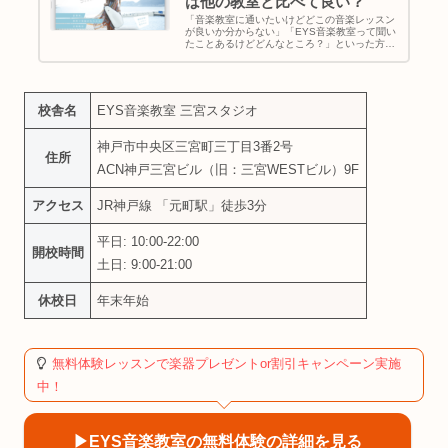
は他の教室と比べて良い？
「音楽教室に通いたいけどどこの音楽レッスン
が良いか分からない」「EYS音楽教室って聞い
たことあるけどどんなところ？」といった方に
向けて今回は業界大手の音楽教室でもあるEYS
音楽教室を徹底調査しました！EYS音楽教室に
通うメリットやEYS音楽...
校舎名
EYS音楽教室 三宮スタジオ
神戸市中央区三宮町三丁目3番2号
住所
ACN神戸三宮ビル（旧：三宮WESTビル）9F
アクセス
JR神戸線 「元町駅」徒歩3分
平日: 10:00-22:00
開校時間
土日: 9:00-21:00
休校日
年末年始
無料体験レッスンで楽器プレゼントor割引キャンペーン実施
中！
▶︎EYS音楽教室の無料体験の詳細を見る