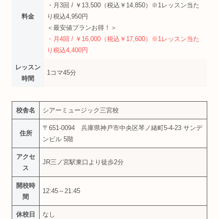
・月3回 / ￥13,500（税込￥14,850）※1レッスン当た
料金
り税込4,950円
＜最安値プランお得！＞
・月4回 / ￥16,000（税込￥17,600）※1レッスン当た
り税込4,400円
レッスン
1コマ45分
時間
校舎名
シアーミュージック三宮校
〒651-0094 兵庫県神戸市中央区琴ノ緒町5-4-23 サンデ
住所
ンビル 5階
アクセ
JR三ノ宮駅東口より徒歩2分
ス
開校時
12:45～21:45
間
休校日
なし