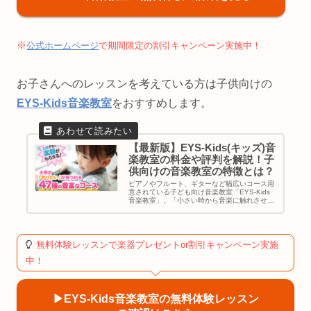
※
公式ホームページ
で期間限定の割引キャンペーン実施中！
お子さんへのレッスンを考えている方は子供向けの
EYS-Kids音楽教室
をおすすめします。
【最新版】EYS-Kids(キッズ)音
楽教室の料金や評判を解説！子
供向けの音楽教室の特徴とは？
ピアノやフルート、ギターなど幅広いコース用
意されている子ども向け音楽教室「EYS-Kids
音楽教室」。「小さい時から音楽に触れさせた
い」「自分の子供に楽器を習わせたい」「子供
に音楽を習わせたいけどまだ小さいしどこに行
けばいいか分からない」と...
無料体験レッスンで楽器プレゼントor割引キャンペーン実施
中！
▶︎EYS-Kids音楽教室の無料体験レッスン