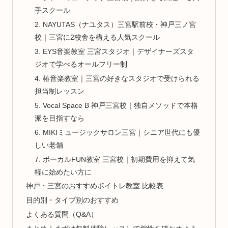
手スクール
2. NAYUTAS（ナユタス）三宮駅前校・神戸三ノ宮
校｜三宮に2校舎を構える人気スクール
3. EYS音楽教室 三宮スタジオ｜デザイナーズスタ
ジオで学べるオールフリー制
4. 椿音楽教室｜三宮の好きなスタジオで受けられる
担当制レッスン
5. Vocal Space B 神戸三宮校｜独自メソッドで本格
派を目指すなら
6. MIKIミュージックサロン三宮｜シニア世代にも優
しい老舗
7. ボーカルFUN教室 三宮校｜初期費用を抑えて気
軽に始めたい方に
神戸・三宮のおすすめボイトレ教室 比較表
目的別・タイプ別のおすすめ
よくある質問（Q&A）