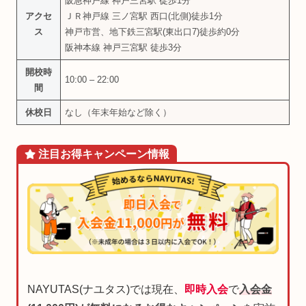
阪急神戸線 神戸三宮駅 徒歩1分
アクセ
ＪＲ神戸線 三ノ宮駅 西口(北側)徒歩1分
ス
神戸市営、地下鉄三宮駅(東出口7)徒歩約0分
阪神本線 神戸三宮駅 徒歩3分
開校時
10:00 – 22:00
間
休校日
なし（年末年始など除く）
注目お得
キャンペーン
情報
NAYUTAS(ナユタス)では現在、
即時入会
で
入会金