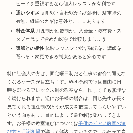
ピードを重視するなら個人レッスンが有利です
通いやすさ
:瓦町駅・高松駅からの距離、駐車場の
有無。継続のカギは意外とここにあります
料金体系
:月謝制か回数制か。入会金・教材費・ス
タジオ代まで含めた総額で比較しましょう
講師との相性
:体験レッスンで必ず確認を。講師を
選べる・変更できる制度があると安心です
特に社会人の方は、固定曜日制だと仕事の都合で通えな
くなるケースが目立ちます。Web予約で毎回自由に日
時を選べるフレックス制の教室なら、忙しくても無理な
く続けられます。逆にお子様の場合は、同じ先生が長く
見てくれる担任制のほうが成長を把握してもらいやすい
という面もあり、目的によって最適解は変わってきま
す。お子様の教室選びについては
子供のピアノ教室の選
び方と月謝相場
で詳しく解説しているので、あわせて参