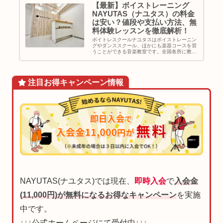
【最新】ボイストレーニング
NAYUTAS（ナユタス）の料金
は安い？値段や支払い方法、無
料体験レッスンを徹底解析！
ボイトレスクールナユタスはボイストレーニン
グやダンススクール、ほかにも楽器コースを習
うことができる音楽教室です。全国各所に教室
を展開し駅チカの教室が多くアクセス面も良
好。採用率10%の音楽経験豊富な講師陣による
完全マンツーマンの個人レッスン...
注目お得
キャンペーン
情報
NAYUTAS(ナユタス)では現在、
即時入会
で
入会金
(11,000円)が無料になるお得なキャンペーン
を実施
中です。
↓↓↓公式ホームページにて受付中↓↓↓