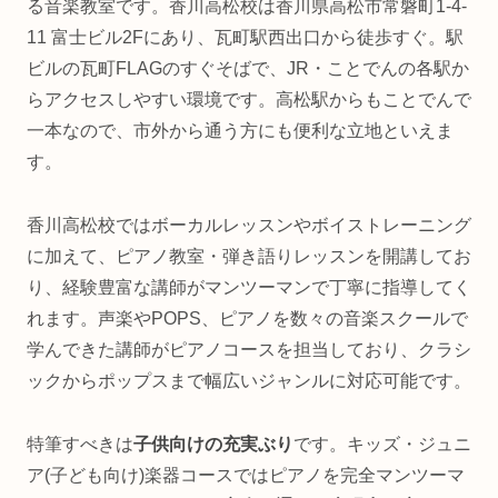
る音楽教室です。香川高松校は香川県高松市常磐町1-4-
11 富士ビル2Fにあり、瓦町駅西出口から徒歩すぐ。駅
ビルの瓦町FLAGのすぐそばで、JR・ことでんの各駅か
らアクセスしやすい環境です。高松駅からもことでんで
一本なので、市外から通う方にも便利な立地といえま
す。
香川高松校ではボーカルレッスンやボイストレーニング
に加えて、ピアノ教室・弾き語りレッスンを開講してお
り、経験豊富な講師がマンツーマンで丁寧に指導してく
れます。声楽やPOPS、ピアノを数々の音楽スクールで
学んできた講師がピアノコースを担当しており、クラシ
ックからポップスまで幅広いジャンルに対応可能です。
特筆すべきは
子供向けの充実ぶり
です。キッズ・ジュニ
ア(子ども向け)楽器コースではピアノを完全マンツーマ