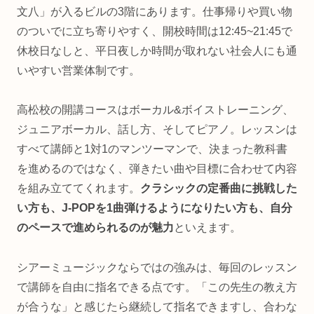
文八」が入るビルの3階にあります。仕事帰りや買い物
のついでに立ち寄りやすく、開校時間は12:45~21:45で
休校日なしと、平日夜しか時間が取れない社会人にも通
いやすい営業体制です。
高松校の開講コースはボーカル&ボイストレーニング、
ジュニアボーカル、話し方、そしてピアノ。レッスンは
すべて講師と1対1のマンツーマンで、決まった教科書
を進めるのではなく、弾きたい曲や目標に合わせて内容
を組み立ててくれます。
クラシックの定番曲に挑戦した
い方も、J-POPを1曲弾けるようになりたい方も、自分
のペースで進められるのが魅力
といえます。
シアーミュージックならではの強みは、毎回のレッスン
で講師を自由に指名できる点です。「この先生の教え方
が合うな」と感じたら継続して指名できますし、合わな