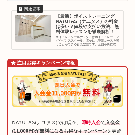
【最新】ボイストレーニング
NAYUTAS（ナユタス）の料金
は安い？値段や支払い方法、無
料体験レッスンを徹底解析！
ボイトレスクールナユタスはボイストレーニン
グやダンススクール、ほかにも楽器コースを習
うことができる音楽教室です。全国各所に教室
を展開し駅チカの教室が多くアクセス面も良
好。採用率10%の音楽経験豊富な講師陣による
完全マンツーマンの個人レッスン...
注目お得
キャンペーン
情報
NAYUTAS(ナユタス)では現在、
即時入会
で
入会金
(11,000円)が無料になるお得なキャンペーン
を実施