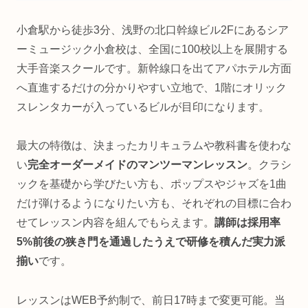
小倉駅から徒歩3分、浅野の北口幹線ビル2Fにあるシア
ーミュージック小倉校は、全国に100校以上を展開する
大手音楽スクールです。新幹線口を出てアパホテル方面
へ直進するだけの分かりやすい立地で、1階にオリック
スレンタカーが入っているビルが目印になります。
最大の特徴は、決まったカリキュラムや教科書を使わな
い
完全オーダーメイドのマンツーマンレッスン
。クラシ
ックを基礎から学びたい方も、ポップスやジャズを1曲
だけ弾けるようになりたい方も、それぞれの目標に合わ
せてレッスン内容を組んでもらえます。
講師は採用率
5%前後の狭き門を通過したうえで研修を積んだ実力派
揃い
です。
レッスンはWEB予約制で、前日17時まで変更可能。当