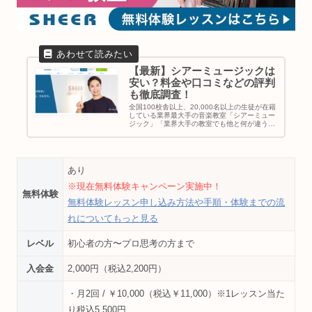
【最新】シアーミュージックは
安い？料金や口コミなどの評判
も徹底調査！
全国100校舎以上、20,000名以上の生徒が在籍
している業界最大手の音楽教室「シアーミュー
ジック」「業界大手の教室でも他と何が違う
の？」「シアーミュージックに通いたいって悩
んでるけどメリットは何？」と考えている方に
シアーミュージックの特徴...
あり
※現在無料体験キャンペーン実施中！
無料体験
無料体験レッスン申し込み方法や手順・体験までの流
れについてもっと見る
レベル
初心者の方〜プロ思考の方まで
入会金
2,000円（税込2,200円）
・月2回 / ￥10,000（税込￥11,000）※1レッスン当た
り税込5,500円