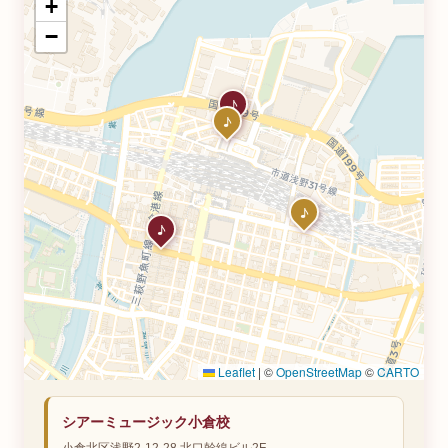
+
−
Leaflet
|
©
OpenStreetMap
©
CARTO
シアーミュージック小倉校
小倉北区浅野2-12-28 北口幹線ビル2F