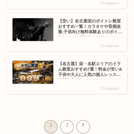
2026/6/13
【安い】名古屋栄のボイトレ教室
おすすめ一覧！カラオケや音痴改
善,子供向け無料体験ありのボイス
トレーニングスクール！
2026/3/30
【名古屋】栄・名駅エリアのドラ
ム教室おすすめ7選！料金が安い&
子供や大人に人気の個人レッスン
はどこ？
2026/3/23
次
1
2
へ