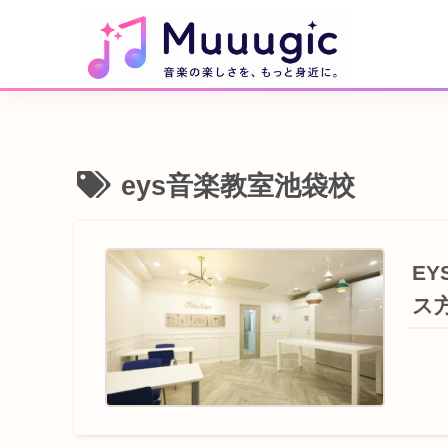
eys音楽教室池袋校
E
ス