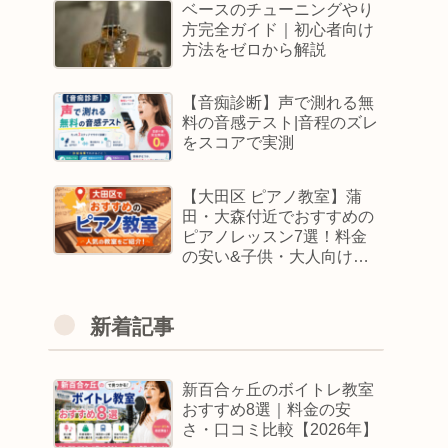
ベースのチューニングやり
方完全ガイド｜初心者向け
方法をゼロから解説
【音痴診断】声で測れる無
料の音感テスト|音程のズレ
をスコアで実測
【大田区 ピアノ教室】蒲
田・大森付近でおすすめの
ピアノレッスン7選！料金
の安い&子供・大人向けス
クールはどこ
新着記事
新百合ヶ丘のボイトレ教室
おすすめ8選｜料金の安
さ・口コミ比較【2026年】