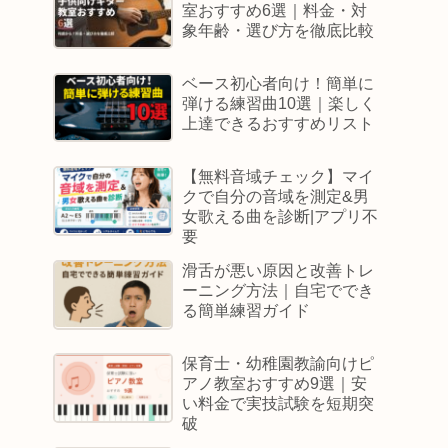
室おすすめ6選｜料金・対
象年齢・選び方を徹底比較
ベース初心者向け！簡単に
弾ける練習曲10選｜楽しく
上達できるおすすめリスト
【無料音域チェック】マイ
クで自分の音域を測定&男
女歌える曲を診断|アプリ不
要
滑舌が悪い原因と改善トレ
ーニング方法｜自宅ででき
る簡単練習ガイド
保育士・幼稚園教諭向けピ
アノ教室おすすめ9選｜安
い料金で実技試験を短期突
破