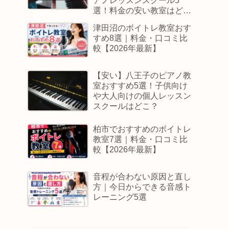
アノレッスンスクール5
選！料金の安い教室はど
こ？
津田沼のボイトレ教室おす
すめ8選｜料金・口コミ比
較【2026年最新】
【安い】八王子のピアノ教
室おすすめ5選！子供向け
や大人向けの個人レッスン
スクールはどこ？
柏市でおすすめのボイトレ
教室7選｜料金・口コミ比
較【2026年最新】
音程が合わない原因と直し
方｜今日からできる音感ト
レーニング5選