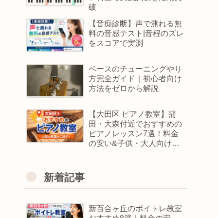
破
【音痴診断】声で測れる無
料の音感テスト|音程のズレ
をスコアで実測
ベースのチューニングやり
方完全ガイド｜初心者向け
方法をゼロから解説
【大田区 ピアノ教室】蒲
田・大森付近でおすすめの
ピアノレッスン7選！料金
の安い&子供・大人向けス
クールはどこ
新着記事
新百合ヶ丘のボイトレ教室