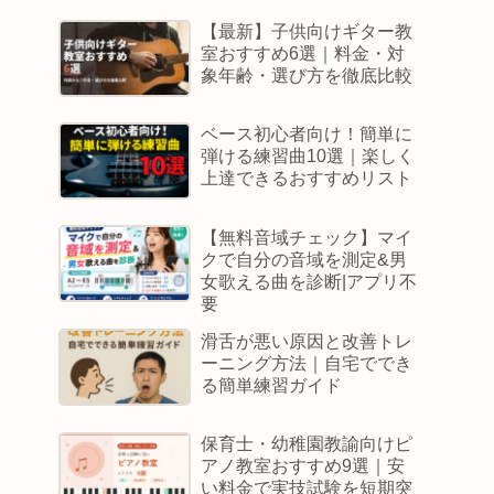
【最新】子供向けギター教
室おすすめ6選｜料金・対
象年齢・選び方を徹底比較
ベース初心者向け！簡単に
弾ける練習曲10選｜楽しく
上達できるおすすめリスト
【無料音域チェック】マイ
クで自分の音域を測定&男
女歌える曲を診断|アプリ不
要
滑舌が悪い原因と改善トレ
ーニング方法｜自宅ででき
る簡単練習ガイド
保育士・幼稚園教諭向けピ
アノ教室おすすめ9選｜安
い料金で実技試験を短期突