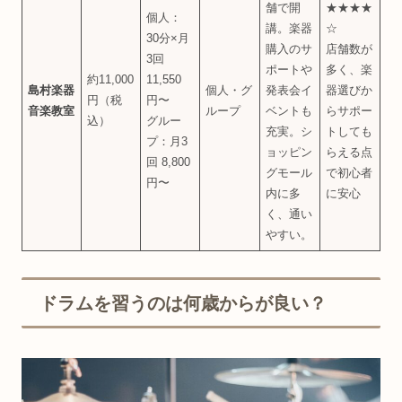
舗で開
★★★★
個人：
講。楽器
☆
30分×月
購入のサ
店舗数が
3回
ポートや
多く、楽
約11,000
11,550
島村楽器
個人・グ
発表会イ
器選びか
円（税
円〜
音楽教室
ループ
ベントも
らサポー
込）
グルー
充実。シ
トしても
プ：月3
ョッピン
らえる点
回 8,800
グモール
で初心者
円〜
内に多
に安心
く、通い
やすい。
ドラムを習うのは何歳からが良い？