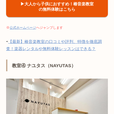
▶︎大人から子供におすすめ！椿音楽教室
の無料体験はこちら
※
へ
公式ホームページ
ジャンプします
⇨
【最新】椿音楽教室の口コミや評判、特徴を徹底調
査！楽器レンタルや無料体験レッスンはできる？
教室④ ナユタス（NAYUTAS）