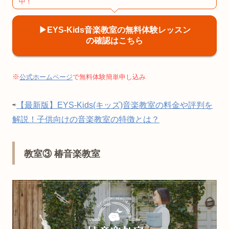
中！
▶︎EYS-Kids音楽教室の無料体験レッスン
の確認はこちら
※
公式ホームページ
で無料体験簡単申し込み
⇨
【最新版】EYS-Kids(キッズ)音楽教室の料金や評判を
解説！子供向けの音楽教室の特徴とは？
教室③ 椿音楽教室