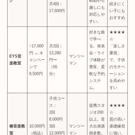
ク
転勤や引
月4回：
続きにく
越しにも
17,600円
い子にも
対応しや
おすすめ
すい。
好きな曲
★★★★
で学べ
☆
~17,000
月2回：
る。発表
「楽しさ
円 → キ
13,280
会・ライ
重視」
EYS音
マンツー
ャンペー
円〜
ブ体験が
で、子供
楽教室
マン
ンで
（55
豊富。柔
のモチベ
8,500円
分）
軟な予約
ーション
システ
を高めや
ム。
すい
子供コー
ス：
提携スタ
★★★★
2回
ジオ200
☆
8,000円
以上。音
質の高い
椿音楽教
10,000円
3回
マンツー
大出身講
基礎練習
室
（税込）
12,000円
マン
師多数。
に強い。