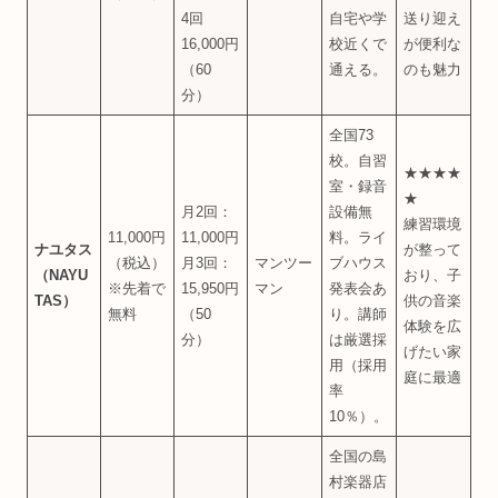
4回
自宅や学
送り迎え
16,000円
校近くで
が便利な
（60
通える。
のも魅力
分）
全国73
校。自習
★★★★
室・録音
★
月2回：
設備無
練習環境
11,000円
11,000円
料。ライ
ナユタス
が整って
（税込）
月3回：
マンツー
ブハウス
（NAYU
おり、子
※先着で
15,950円
マン
発表会あ
TAS）
供の音楽
無料
（50
り。講師
体験を広
分）
は厳選採
げたい家
用（採用
庭に最適
率
10％）。
全国の島
村楽器店