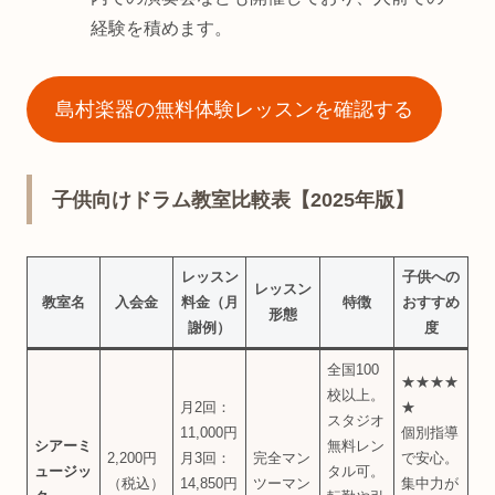
経験を積めます。
島村楽器の無料体験レッスンを確認する
子供向けドラム教室比較表【2025年版】
レッスン
子供への
レッスン
教室名
入会金
料金（月
特徴
おすすめ
形態
謝例）
度
全国100
★★★★
校以上。
月2回：
★
スタジオ
11,000円
個別指導
シアーミ
無料レン
2,200円
月3回：
完全マン
で安心。
ュージッ
タル可。
（税込）
14,850円
ツーマン
集中力が