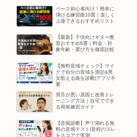
ベース初心者向け！簡単に
弾ける練習曲10選｜楽しく
上達できるおすすめリスト
【最新】子供向けギター教
室おすすめ6選｜料金・対
象年齢・選び方を徹底比較
【無料音域チェック】マイ
クで自分の音域を測定&男
女歌える曲を診断|アプリ不
要
滑舌が悪い原因と改善トレ
ーニング方法｜自宅ででき
る簡単練習ガイド
【音痴診断】声で測れる無
料の音感テスト|音程のズレ
をスコアで実測