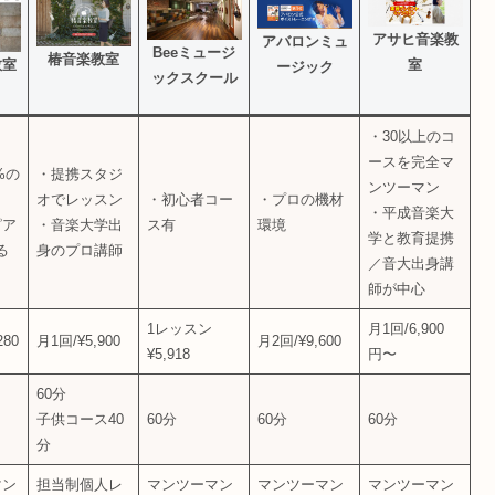
アサヒ音楽教
アバロンミュ
Beeミュージ
椿音楽教室
室
教室
ージック
ックスクール
・30以上のコ
ースを完全マ
%の
・提携スタジ
ンツーマン
オでレッスン
・初心者コー
・プロの機材
・平成音楽大
ピア
・音楽大学出
ス有
環境
学と教育提携
る
身のプロ講師
／音大出身講
師が中心
1レッスン
月1回/6,900
280
月1回/¥5,900
月2回/¥9,600
¥5,918
円〜
60分
子供コース40
60分
60分
60分
分
マン
担当制個人レ
マンツーマン
マンツーマン
マンツーマン