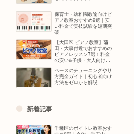
保育士・幼稚園教諭向けピ
アノ教室おすすめ9選｜安
い料金で実技試験を短期突
破
【大田区 ピアノ教室】蒲
田・大森付近でおすすめの
ピアノレッスン7選！料金
の安い&子供・大人向けス
クールはどこ
ベースのチューニングやり
方完全ガイド｜初心者向け
方法をゼロから解説
新着記事
千種区のボイトレ教室おす