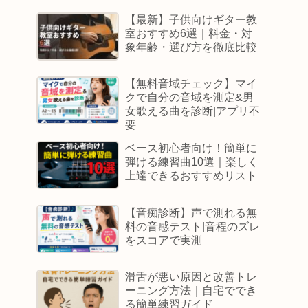
【最新】子供向けギター教
室おすすめ6選｜料金・対
象年齢・選び方を徹底比較
【無料音域チェック】マイ
クで自分の音域を測定&男
女歌える曲を診断|アプリ不
要
ベース初心者向け！簡単に
弾ける練習曲10選｜楽しく
上達できるおすすめリスト
【音痴診断】声で測れる無
料の音感テスト|音程のズレ
をスコアで実測
滑舌が悪い原因と改善トレ
ーニング方法｜自宅ででき
る簡単練習ガイド