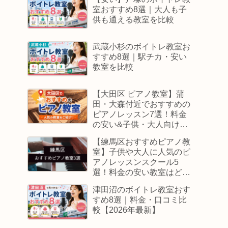
室おすすめ8選｜大人も子
供も通える教室を比較
武蔵小杉のボイトレ教室お
すすめ8選｜駅チカ・安い
教室を比較
【大田区 ピアノ教室】蒲
田・大森付近でおすすめの
ピアノレッスン7選！料金
の安い&子供・大人向けス
クールはどこ
【練馬区おすすめピアノ教
室】子供や大人に人気のピ
アノレッスンスクール5
選！料金の安い教室はど
こ？
津田沼のボイトレ教室おす
すめ8選｜料金・口コミ比
較【2026年最新】