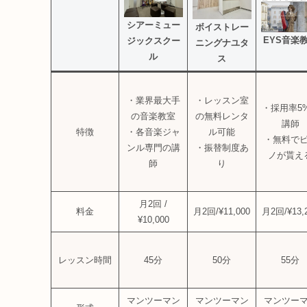
シアーミュー
ボイストレー
EYS音楽
ジックスクー
ニングナユタ
ル
ス
・業界最大手
・レッスン室
・採用率5
の音楽教室
の無料レンタ
講師
特徴
・各音楽ジャ
ル可能
・無料で
ンル専門の講
・振替制度あ
ノが貰え
師
り
月2回 /
料金
月2回/¥11,000
月2回/¥13,
¥10,000
レッスン時間
45分
50分
55分
マンツーマン
マンツーマン
マンツー