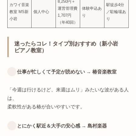
8,250円＋
カワイ音楽
駅徒歩4分
運営管理費
体験申込あ
教室 MS新
個人中心
／駐輪場あ
1,707円
り
小岩
り
（年40回）
迷ったらコレ！タイプ別おすすめ（新小岩
ピアノ教室）
仕事が忙しくて予定が読めない → 椿音楽教室
「今週は行けるけど、来週はムリ」みたいな波がある人
は、
柔軟性がある椿が合いやすいです。
とにかく駅近＆大手の安心感 → 島村楽器