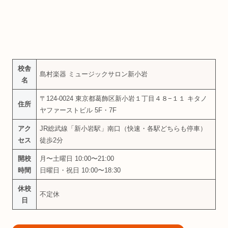
校舎
島村楽器 ミュージックサロン新小岩
名
〒124-0024 東京都葛飾区新小岩１丁目４８−１１ キタノ
住所
ヤファーストビル 5F・7F
アク
JR総武線「新小岩駅」南口（快速・各駅どちらも停車）
セス
徒歩2分
開校
月〜土曜日 10:00〜21:00
時間
日曜日・祝日 10:00〜18:30
休校
不定休
日