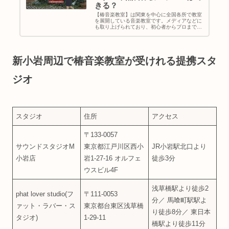
きる？
【椿音楽教室】は関東を中心に全国各所で教室
を展開している音楽教室です。メディアなどに
も取り上げられており、初心者からプロまで通
える今注目の音楽教室となっています。・「椿
音楽教室って聞いたことあるけどどんな音楽教
室なの？」・「椿音楽教室に通い...
新小岩周辺で椿音楽教室が受けれる提携スタ
ジオ
スタジオ
住所
アクセス
〒133-0057
サウンドスタジオM
東京都江戸川区西小
JR小岩駅北口より
小岩店
岩1-27-16 オルフェ
徒歩3分
ウスビル4F
浅草橋駅より徒歩2
phat lover studio(フ
〒111-0053
分／ 馬喰町駅駅よ
ァット・ラバー・ス
東京都台東区浅草橋
り徒歩8分／ 東日本
タジオ)
1-29-11
橋駅より徒歩11分