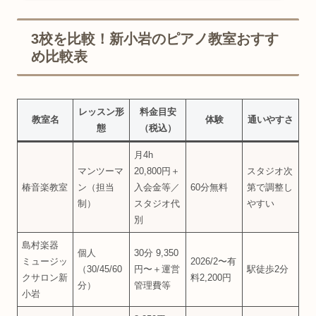
3校を比較！新小岩のピアノ教室おすす
め比較表
レッスン形
料金目安
教室名
体験
通いやすさ
態
（税込）
月4h
マンツーマ
20,800円＋
スタジオ次
椿音楽教室
ン（担当
入会金等／
60分無料
第で調整し
制）
スタジオ代
やすい
別
島村楽器
個人
30分 9,350
ミュージッ
2026/2〜有
（30/45/60
円〜＋運営
駅徒歩2分
クサロン新
料2,200円
分）
管理費等
小岩