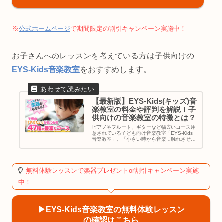
※
公式ホームページ
で期間限定の割引キャンペーン実施中！
お子さんへのレッスンを考えている方は子供向けの
EYS-Kids音楽教室
をおすすめします。
【最新版】EYS-Kids(キッズ)音
楽教室の料金や評判を解説！子
供向けの音楽教室の特徴とは？
ピアノやフルート、ギターなど幅広いコース用
意されている子ども向け音楽教室「EYS-Kids
音楽教室」。「小さい時から音楽に触れさせた
い」「自分の子供に楽器を習わせたい」「子供
に音楽を習わせたいけどまだ小さいしどこに行
けばいいか分からない」と...
無料体験レッスンで楽器プレゼントor割引キャンペーン実施
中！
▶︎EYS-Kids音楽教室の無料体験レッスン
の確認はこちら