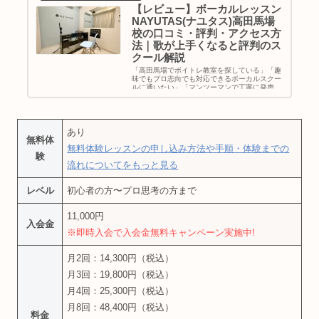
【レビュー】ボーカルレッスン
NAYUTAS(ナユタス)高田馬場
校の口コミ・評判・アクセス方
法｜歌が上手くなると評判のス
クール解説
「高田馬場でボイトレ教室を探している」「趣
味でもプロ志向でも対応できるボーカルスクー
ルに通いたい」「マンツーマンで丁寧に発声を
学べる環境が良い」そんな方へ向けて、
NAYUTAS（ナユタス）高田馬場校の基本情報
や特徴、アクセス方法、講師陣につ...
あり
無料体
無料体験レッスンの申し込み方法や手順・体験までの
験
流れについてをもっと見る
レベル
初心者の方〜プロ思考の方まで
11,000円
入会金
※即時入会で入会金無料キャンペーン実施中!
月2回：14,300円（税込）
月3回：19,800円（税込）
月4回：25,300円（税込）
月8回：48,400円（税込）
料金