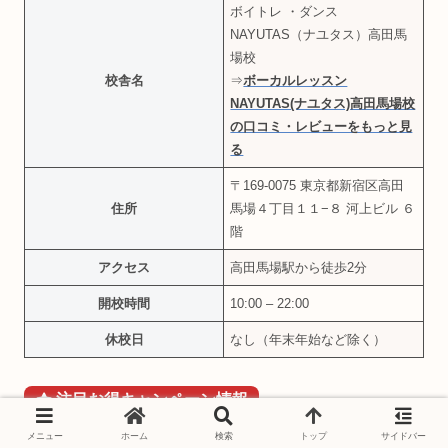
ボイトレ ・ダンス
NAYUTAS（ナユタス）高田馬
場校
校舎名
⇒
ボーカルレッスン
NAYUTAS(ナユタス)高田馬場校
の口コミ・レビューをもっと見
る
〒169-0075 東京都新宿区高田
住所
馬場４丁目１１−８ 河上ビル ６
階
アクセス
高田馬場駅から徒歩2分
開校時間
10:00 – 22:00
休校日
なし（年末年始など除く）
注目お得
キャンペーン
情報
メニュー
ホーム
検索
トップ
サイドバー