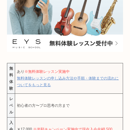
無
あり
※無料体験レッスン実施中
料
無料体験レッスンの申し込み方法や手順・体験までの流れに
体
ついてをもっと見る
験
レ
ベ
初心者の方〜プロ思考の方まで
ル
入
会
￥17,000
※半額キャンペーン実施中で現在入会金¥8,500