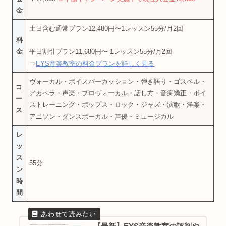
金
土日含む通常プラン12,480円〜1レッスン55分/月2回
料
金
平日割引プラン11,680円〜 1レッスン55分/月2回
⇒
EYS音楽教室の料金プランを詳しく見る
ヴォーカル・ボイスパーカッション・弾き語り・ゴスペル・
コ
アカペラ・声楽・プロヴォーカル・話し方・音痴矯正・ボイ
ー
ストレーニング・ポップス・ロック・ジャズ・演歌・洋楽・
ス
アニソン・ダンスボーカル・声優・ミュージカル
レ
ッ
ス
55分
ン
時
間