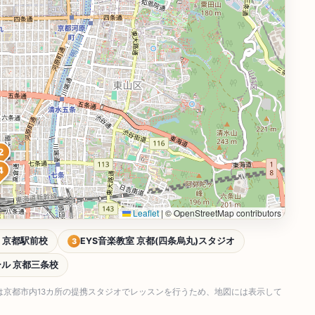
2
4
Leaflet
|
© OpenStreetMap contributors
 京都駅前校
EYS音楽教室 京都(四条烏丸)スタジオ
3
ル 京都三条校
は京都市内13カ所の提携スタジオでレッスンを行うため、地図には表示して