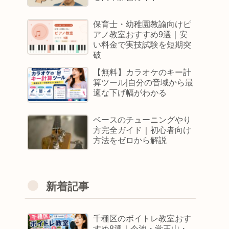
保育士・幼稚園教諭向けピ
アノ教室おすすめ9選｜安
い料金で実技試験を短期突
破
【無料】カラオケのキー計
算ツール|自分の音域から最
適な下げ幅がわかる
ベースのチューニングやり
方完全ガイド｜初心者向け
方法をゼロから解説
新着記事
千種区のボイトレ教室おす
すめ8選｜今池・覚王山・