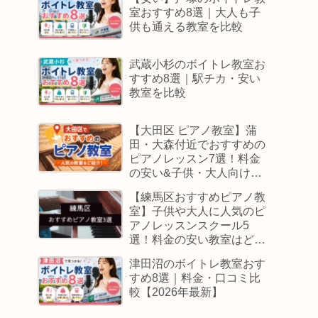
室おすすめ8選｜大人も子
供も通える教室を比較
武蔵小杉のボイトレ教室お
すすめ8選｜駅チカ・安い
教室を比較
【大田区 ピアノ教室】蒲
田・大森付近でおすすめの
ピアノレッスン7選！料金
の安い&子供・大人向けス
クールはどこ
【練馬区おすすめピアノ教
室】子供や大人に人気のピ
アノレッスンスクール5
選！料金の安い教室はど
こ？
津田沼のボイトレ教室おす
すめ8選｜料金・口コミ比
較【2026年最新】