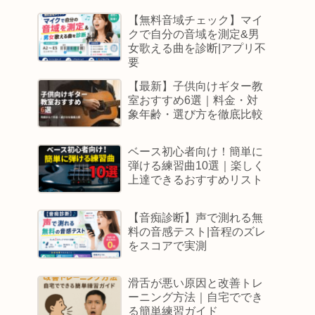
【無料音域チェック】マイ
クで自分の音域を測定&男
女歌える曲を診断|アプリ不
要
【最新】子供向けギター教
室おすすめ6選｜料金・対
象年齢・選び方を徹底比較
ベース初心者向け！簡単に
弾ける練習曲10選｜楽しく
上達できるおすすめリスト
【音痴診断】声で測れる無
料の音感テスト|音程のズレ
をスコアで実測
滑舌が悪い原因と改善トレ
ーニング方法｜自宅ででき
る簡単練習ガイド