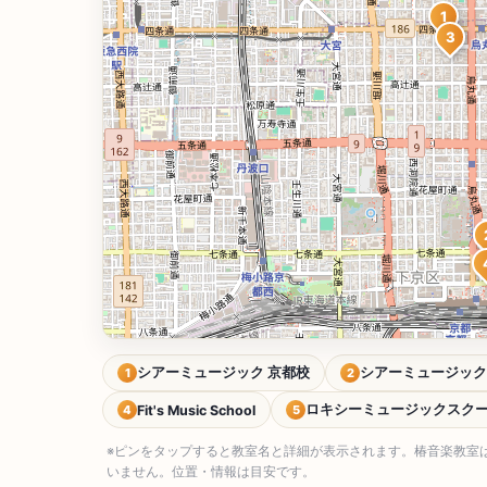
1
3
シアーミュージック 京都校
シアーミュージック
1
2
ロキシーミュージックスクー
Fit's Music School
4
5
※ピンをタップすると教室名と詳細が表示されます。椿音楽教室
いません。位置・情報は目安です。