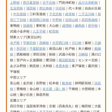
上野校
｜
西日暮里校
｜
北千住校
｜門前仲町校｜
品川大井町校
｜
五反田校
｜
蒲田校
｜
恵比寿校
｜
渋谷校
｜代々木校｜自由が丘校
｜
中目黒校
｜三軒茶屋校｜
下北沢校
｜
経堂校
｜
二子玉川校
｜
新
宿三丁目校
｜
新宿西口本校
｜
中野校
｜
浜田山校
｜
高田馬場校
｜
巣鴨校｜
池袋校
｜要町校｜大山校｜
成増校
｜
練馬校
｜
府中校
｜
武蔵小金井校｜
八王子校
｜
町田校
関東エリア(東京以外)
水戸校
｜
宇都宮校
｜
高崎校
｜
大宮西口校
｜
川口校
｜蕨校｜
川越
校
｜
所沢校
｜
千葉駅前校
｜南流山校｜松戸校｜本八幡校｜
船橋
校
｜西船橋校｜津田沼校｜柏校｜武蔵小杉校｜
川崎校
｜溝の口
校｜登戸向ヶ丘遊園校｜鷺沼校｜
横浜駅前校
｜センター北校｜
あざみ野校｜鶴見校｜大和校｜
本厚木校
｜東戸塚校｜藤沢校｜
平塚校
中部エリア
富山校｜金沢校｜長野校｜松本校｜
岐阜校
｜静岡駅前校｜
浜松
校
｜豊橋校｜金山校｜
名古屋（栄）校
｜千種校｜大曽根校｜本
山校｜藤が丘校｜御器所校
近畿エリア
四日市校｜滋賀南草津校｜京都（四条烏丸）校｜梅田校｜大阪
京橋校｜
心斎橋校
｜
天王寺校
｜
難波(なんば)校
｜豊中校｜江坂