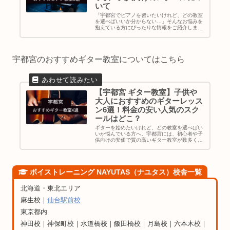
いて
「宇都宮でピアノを習いたいけれど、どの教室
を選べばいいか分からない…」そんなお悩みを
抱えている方にぴったりな情報をご紹介しま
す。特に「安い」「子供向け」「初心者向け」
といった条件を満たすピアノ教室を探している
方にとって、理想の教室選びは重要...
宇都宮のおすすめギター教室についてはこちら
【宇都宮 ギター教室】子供や
大人におすすめのギターレッス
ン6選！料金の安い人気のスク
ールはどこ？
ギターを始めたいけれど、どの教室を選べばい
いか悩んでいる方へ。宇都宮には、初心者や子
供向けの安価で質の高いギター教室が数多くあ
ります。ギターを習うことで、音楽の楽しさを
体験し、成長する喜びを感じることができます
が、どこで学べるのか、どの教室...
ボイストレーニング NAYUTAS（ナユタス）校舎一覧
北海道・東北エリア
麻生校｜
仙台駅前校
東京都内
神田校｜神保町校｜水道橋校｜飯田橋校｜月島校｜六本木校｜