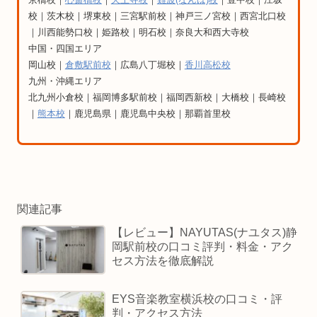
校｜茨木校｜堺東校｜三宮駅前校｜神戸三ノ宮校｜西宮北口校
｜川西能勢口校｜姫路校｜明石校｜奈良大和西大寺校
中国・四国エリア
岡山校｜
倉敷駅前校
｜広島八丁堀校｜
香川高松校
九州・沖縄エリア
北九州小倉校｜福岡博多駅前校｜福岡西新校｜大橋校｜長崎校
｜
熊本校
｜鹿児島県｜鹿児島中央校｜那覇首里校
関連記事
【レビュー】NAYUTAS(ナユタス)静
岡駅前校の口コミ評判・料金・アク
セス方法を徹底解説
EYS音楽教室横浜校の口コミ・評
判・アクセス方法