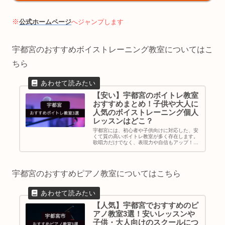
※
公式ホームページ
へジャンプします
宇都宮のおすすめボイストレーニング教室についてはこ
ちら
【安い】宇都宮のボイトレ教室
おすすめまとめ！子供や大人に
人気のボイストレーニング個人
レッスンはどこ？
宇都宮には、初心者や子供向けに対応した、安
くて質の高いボイトレ教室が多く存在します。
歌唱力だけでなく、表現力や自信もアップ！こ
の記事では、宇都宮で通いやすく、評判の良い
ボイトレ教室をご紹介します。 料金の安さや初
心者向け、さらにはお子様向けのコースにも触
れているので、あなたにぴったりの教室がきっ
宇都宮のおすすめピアノ教室についてはこちら
と見つかります。
【人気】宇都宮でおすすめのピ
アノ教室3選！安いレッスンや
子供・大人向けのスクールにつ