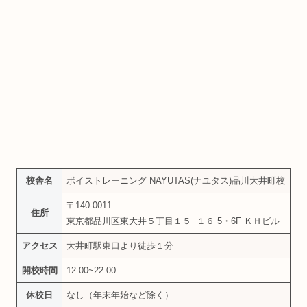
校舎名
ボイストレーニング NAYUTAS(ナユタス)品川大井町校
〒140-0011
住所
東京都品川区東大井５丁目１５−１６ 5・6F ＫＨビル
アクセス
大井町駅東口より徒歩１分
開校時間
12:00~22:00
休校日
なし（年末年始など除く）