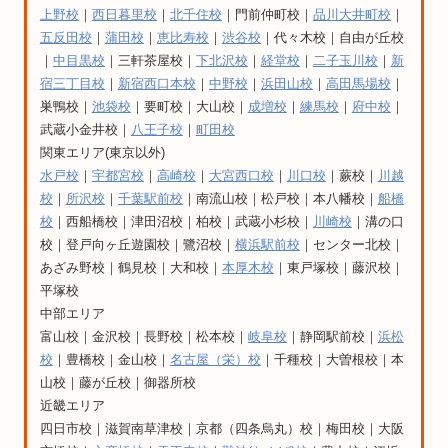
上野校
｜
西日暮里校
｜
北千住校
｜門前仲町校｜
品川大井町校
｜
五反田校
｜
蒲田校
｜
恵比寿校
｜
渋谷校
｜代々木校｜自由が丘校
｜
中目黒校
｜三軒茶屋校｜
下北沢校
｜
経堂校
｜
二子玉川校
｜
新
宿三丁目校
｜
新宿西口本校
｜
中野校
｜
浜田山校
｜
高田馬場校
｜
巣鴨校｜
池袋校
｜要町校｜大山校｜
成増校
｜
練馬校
｜
府中校
｜
武蔵小金井校｜
八王子校
｜
町田校
関東エリア(東京以外)
水戸校
｜
宇都宮校
｜
高崎校
｜
大宮西口校
｜
川口校
｜蕨校｜
川越
校
｜
所沢校
｜
千葉駅前校
｜南流山校｜松戸校｜本八幡校｜
船橋
校
｜西船橋校｜津田沼校｜柏校｜武蔵小杉校｜
川崎校
｜溝の口
校｜登戸向ヶ丘遊園校｜鷺沼校｜
横浜駅前校
｜センター北校｜
あざみ野校｜鶴見校｜大和校｜
本厚木校
｜東戸塚校｜藤沢校｜
平塚校
中部エリア
富山校｜金沢校｜長野校｜松本校｜
岐阜校
｜静岡駅前校｜
浜松
校
｜豊橋校｜金山校｜
名古屋（栄）校
｜千種校｜大曽根校｜本
山校｜藤が丘校｜御器所校
近畿エリア
四日市校｜滋賀南草津校｜京都（四条烏丸）校｜梅田校｜大阪