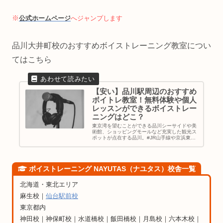
※
公式ホームページ
へジャンプします
品川大井町校のおすすめボイストレーニング教室につい
てはこちら
【安い】品川駅周辺のおすすめ
ボイトレ教室！無料体験や個人
レッスンができるボイストレー
ニングはどこ？
東京湾を望むことができる品川シーサイドや美
術館、ショッピングモールなど充実した観光ス
ポットが点在する品川。#JR山手線や京浜東北
線、東海道新幹線など、東京都内や横浜、羽田
空港、その他の主要な都市とのアクセスが非常
に良好です。また、新幹線や在...
ボイストレーニング NAYUTAS（ナユタス）校舎一覧
北海道・東北エリア
麻生校｜
仙台駅前校
東京都内
神田校｜神保町校｜水道橋校｜飯田橋校｜月島校｜六本木校｜