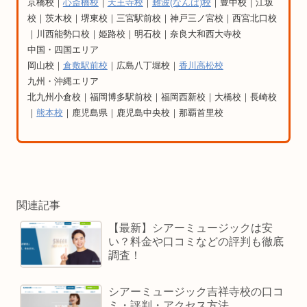
京橋校｜
心斎橋校
｜
天王寺校
｜
難波(なんば)校
｜豊中校｜江坂
校｜茨木校｜堺東校｜三宮駅前校｜神戸三ノ宮校｜西宮北口校
｜川西能勢口校｜姫路校｜明石校｜奈良大和西大寺校
中国・四国エリア
岡山校｜
倉敷駅前校
｜広島八丁堀校｜
香川高松校
九州・沖縄エリア
北九州小倉校｜福岡博多駅前校｜福岡西新校｜大橋校｜長崎校
｜
熊本校
｜鹿児島県｜鹿児島中央校｜那覇首里校
関連記事
【最新】シアーミュージックは安
い？料金や口コミなどの評判も徹底
調査！
シアーミュージック吉祥寺校の口コ
ミ・評判・アクセス方法